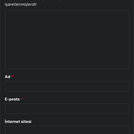
işaretlenmişlerdir
Y
o
r
u
m
*
Ad
*
E-posta
*
İnternet sitesi