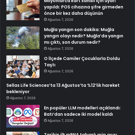
Milyonlarca kart sahibi için uyarı
yapıldı: POS cihazına şifre girmeden
önce bir kez daha düşünün
Ağustos 7, 2026
Muğla yangın son dakika: Muğla
yangın olayı nedir? Muğla’da yangın
mı çıktı, son durum nedir?
Ağustos 7, 2026
O İlçede Camiler Çocuklarla Doldu
Taştı
Ağustos 7, 2026
Sellas Life Sciences’ta 13 Ağustos’ta %12’lik hareket
bekleniyor
Ağustos 7, 2026
En popüler LLM modelleri açıklandı:
Batı’dan sadece iki model kaldı
Ağustos 7, 2026
Tarihin ilk mRNA tabanlı grip aşısı