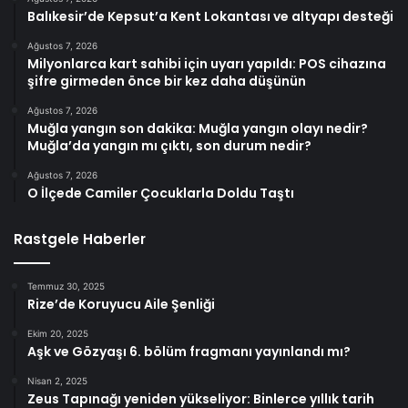
Balıkesir’de Kepsut’a Kent Lokantası ve altyapı desteği
Ağustos 7, 2026
Milyonlarca kart sahibi için uyarı yapıldı: POS cihazına
şifre girmeden önce bir kez daha düşünün
Ağustos 7, 2026
Muğla yangın son dakika: Muğla yangın olayı nedir?
Muğla’da yangın mı çıktı, son durum nedir?
Ağustos 7, 2026
O İlçede Camiler Çocuklarla Doldu Taştı
Rastgele Haberler
Temmuz 30, 2025
Rize’de Koruyucu Aile Şenliği
Ekim 20, 2025
Aşk ve Gözyaşı 6. bölüm fragmanı yayınlandı mı?
Nisan 2, 2025
Zeus Tapınağı yeniden yükseliyor: Binlerce yıllık tarih