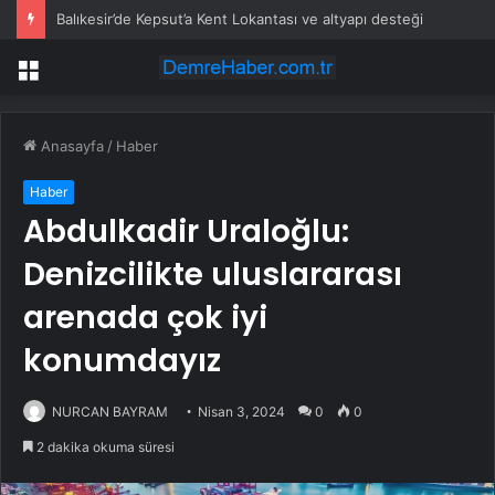
Milyonlarca kart sahibi için uyarı yapıldı: POS cihazına şifre girmeden önce bir kez daha düşünün
Menü
Anasayfa
/
Haber
Haber
Abdulkadir Uraloğlu:
Denizcilikte uluslararası
arenada çok iyi
konumdayız
NURCAN BAYRAM
Nisan 3, 2024
0
0
2 dakika okuma süresi