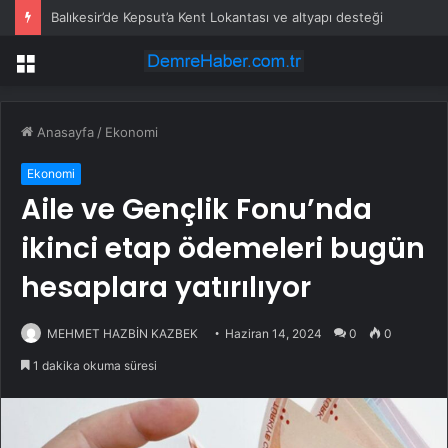
Balıkesir’de Kepsut’a Kent Lokantası ve altyapı desteği
Menü
Anasayfa
/
Ekonomi
Ekonomi
Aile ve Gençlik Fonu’nda
ikinci etap ödemeleri bugün
hesaplara yatırılıyor
MEHMET HAZBİN KAZBEK
Haziran 14, 2024
0
0
1 dakika okuma süresi