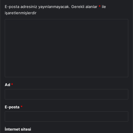
E-posta adresiniz yayınlanmayacak.
Gerekli alanlar
*
ile
işaretlenmişlerdir
Y
o
r
u
m
*
Ad
*
E-posta
*
İnternet sitesi