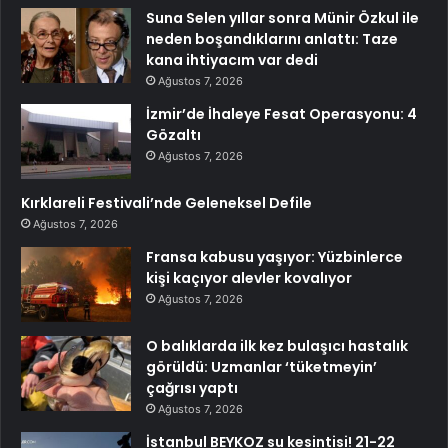
Suna Selen yıllar sonra Münir Özkul ile
neden boşandıklarını anlattı: Taze
kana ihtiyacım var dedi
Ağustos 7, 2026
İzmir’de İhaleye Fesat Operasyonu: 4
Gözaltı
Ağustos 7, 2026
Kırklareli Festivali’nde Geleneksel Defile
Ağustos 7, 2026
Fransa kabusu yaşıyor: Yüzbinlerce
kişi kaçıyor alevler kovalıyor
Ağustos 7, 2026
O balıklarda ilk kez bulaşıcı hastalık
görüldü: Uzmanlar ‘tüketmeyin’
çağrısı yaptı
Ağustos 7, 2026
İstanbul BEYKOZ su kesintisi! 21-22