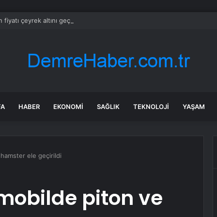
 fiyatı çeyrek altını geçti, vatandaş isyan etti
FA
HABER
EKONOMI
SAĞLIK
TEKNOLOJI
YAŞAM
hamster ele geçirildi
mobilde piton ve