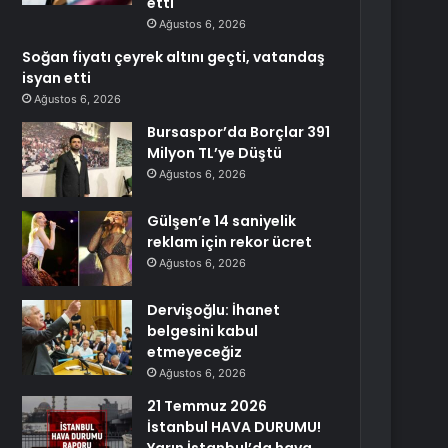
etti
Ağustos 6, 2026
Soğan fiyatı çeyrek altını geçti, vatandaş
isyan etti
Ağustos 6, 2026
Bursaspor’da Borçlar 391
Milyon TL’ye Düştü
Ağustos 6, 2026
Gülşen’e 14 saniyelik
reklam için rekor ücret
Ağustos 6, 2026
Dervişoğlu: İhanet
belgesini kabul
etmeyeceğiz
Ağustos 6, 2026
21 Temmuz 2026
İstanbul HAVA DURUMU!