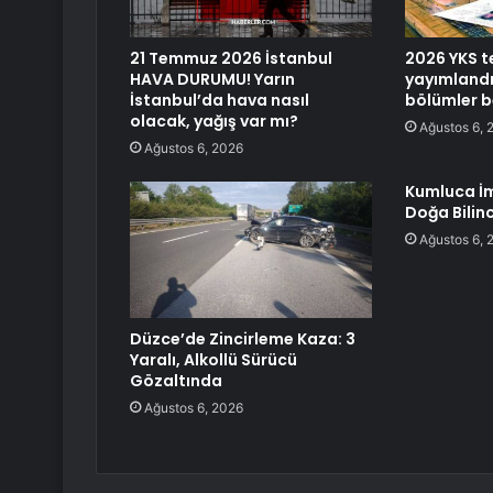
21 Temmuz 2026 İstanbul
2026 YKS t
HAVA DURUMU! Yarın
yayımlandı:
İstanbul’da hava nasıl
bölümler be
olacak, yağış var mı?
Ağustos 6, 
Ağustos 6, 2026
Kumluca İ
Doğa Bilinci
Ağustos 6, 
Düzce’de Zincirleme Kaza: 3
Yaralı, Alkollü Sürücü
Gözaltında
Ağustos 6, 2026