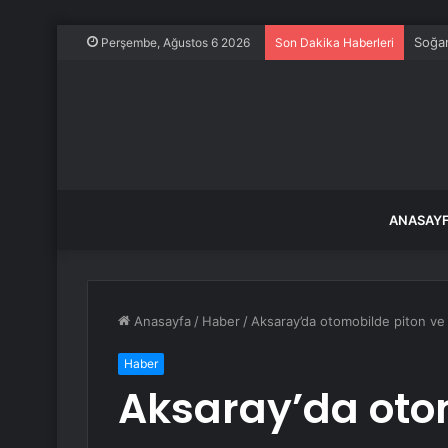
Soğan
Perşembe, Ağustos 6 2026
Son Dakika Haberleri
ANASAY
Anasayfa
/
Haber
/
Aksaray’da otomobilde piton ve 
Haber
Aksaray’da oto