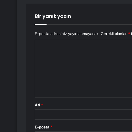
Bir yanıt yazın
E-posta adresiniz yayınlanmayacak.
Gerekli alanlar
*
i
Y
o
r
u
m
*
Ad
*
E-posta
*