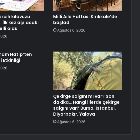
ercih kılavuzu
Milli Aile Haftası Kırıkkale’de
 İlk kez açılacak
başladı
lli oldu
Ağustos 6, 2026
2026
mam Hatip’ten
 Etkinliği
2026
Çekirge salgını mı var? Son
dakika… Hangi illerde çekirge
salgını var? Bursa, İstanbul,
Diyarbakır, Yalova
Ağustos 6, 2026