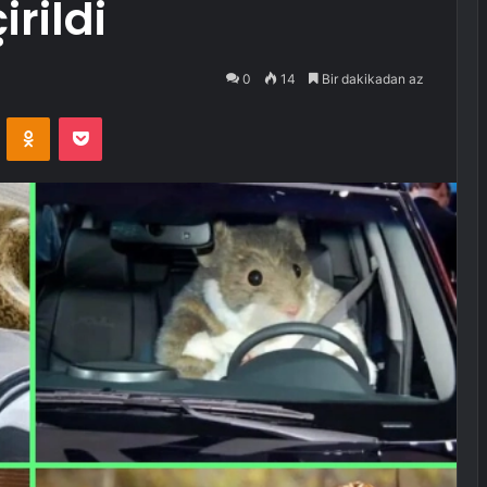
rildi
0
14
Bir dakikadan az
VKontakte
Odnoklassniki
Pocket