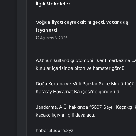
İlgili Makaleler
Soğan fiyatı çeyrek altını geçti, vatandaş
isyan etti
Ağustos 6, 2026
A.Ü’nün kullandığı otomobili kent merkezine ba
kutular içerisinde piton ve hamster gördü.
Doğa Koruma ve Milli Parklar Şube Müdürlüğü e
Karatay Hayvanat Bahçesi’ne gönderildi.
Jandarma, A.Ü. hakkında “5607 Sayılı Kaçakçı
kaçakçılığıyla ilgili dava açtı.
haberuludere.xyz