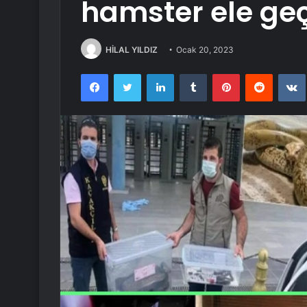
hamster ele geçi
HİLAL YILDIZ
Ocak 20, 2023
Facebook
Twitter
LinkedIn
Tumblr
Pinterest
Reddit