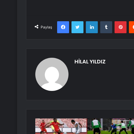
Facebook
Twitter
LinkedIn
Tumblr
Pint
Paylaş
HİLAL YILDIZ