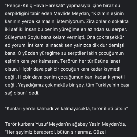
“Pençe-Kılıç Hava Harekatı” yapmasıyla içine biraz su
serpildiğini tabir eden Mevlide Meydan, “Kızımın eşinin
kanının yerde kalmasını istemiyorum. Zira onlar o sokakta
iki saf iki insan bu benim yüreğime en azından su serper.
Süleyman Soylu bana kelam vermişti. Ona çok teşekkür
ediyorum. İntikamı alınacak sen yalnızca dik dur demişti
bana. O yüzden yüreğime su serptiler lakin çocuğumun
eşimin kanı yer kalmasın. Terörün her türlüsüne lanet
olsun. Hiçbir dava pak bir çocuğun kanı kadar kıymetli
değil. Hiçbir dava benim çocuğumun kanı kadar kıymetli
değil. Yaşadığımız çok makûs bir şey, tüm Türkiye’nin başı
sağ olsun” dedi.
“Kanları yerde kalmadı ve kalmayacakta, terör illeti bitsin”
Terör kurbanı Yusuf Meydan’ın ağabey Yasin Meydan’da,
“Her şeyimiz beraberdi, bütün sırlarımız. Güzel