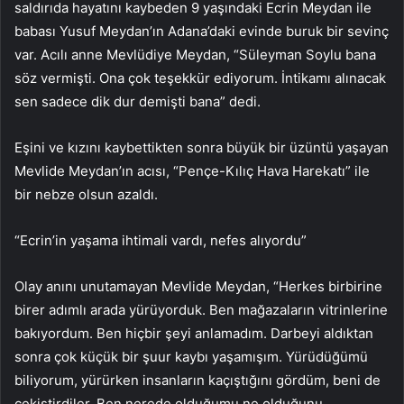
saldırıda hayatını kaybeden 9 yaşındaki Ecrin Meydan ile
babası Yusuf Meydan’ın Adana’daki evinde buruk bir sevinç
var. Acılı anne Mevlüdiye Meydan, “Süleyman Soylu bana
söz vermişti. Ona çok teşekkür ediyorum. İntikamı alınacak
sen sadece dik dur demişti bana” dedi.
Eşini ve kızını kaybettikten sonra büyük bir üzüntü yaşayan
Mevlide Meydan’ın acısı, “Pençe-Kılıç Hava Harekatı” ile
bir nebze olsun azaldı.
“Ecrin’in yaşama ihtimali vardı, nefes alıyordu”
Olay anını unutamayan Mevlide Meydan, “Herkes birbirine
birer adımlı arada yürüyorduk. Ben mağazaların vitrinlerine
bakıyordum. Ben hiçbir şeyi anlamadım. Darbeyi aldıktan
sonra çok küçük bir şuur kaybı yaşamışım. Yürüdüğümü
biliyorum, yürürken insanların kaçıştığını gördüm, beni de
çekiştirdiler. Ben nerede olduğumu ne olduğunu