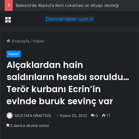
Balıkesir’de Kepsut’a Kent Lokantası ve altyapı desteği
Menü
Anasayfa
/
Haber
Haber
Alçaklardan hain
saldırıların hesabı soruldu…
Terör kurbanı Ecrin’in
evinde buruk sevinç var
MUSTAFA NİMETİGİL
Kasım 23, 2022
0
17
2 dakika okuma süresi