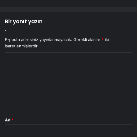
Bir yanıt yazın
E-posta adresiniz yayınlanmayacak.
Gerekli alanlar
*
ile
işaretlenmişlerdir
Y
o
r
u
m
*
Ad
*