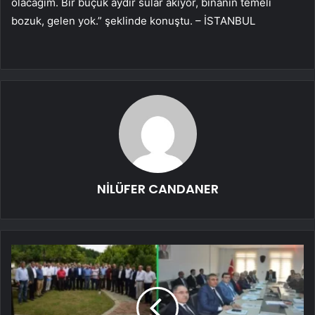
olacağım. Bir buçuk aydır sular akıyor, binanın temeli
bozuk, gelen yok.” şeklinde konuştu. – İSTANBUL
NİLÜFER CANDANER