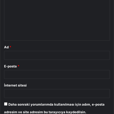
o
r
u
m
*
Ad
*
E-posta
*
İnternet sitesi
Daha sonraki yorumlarımda kullanılması için adım, e-posta
adresim ve site adresim bu tarayıcıya kaydedilsin.