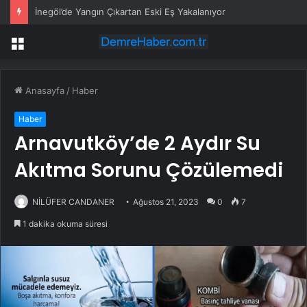
İnegöl’de Yangın Çıkartan Eski Eş Yakalanıyor
Menü
Anasayfa
/
Haber
Haber
Arnavutköy’de 2 Aydır Su
Akıtma Sorunu Çözülemedi
NİLÜFER CANDANER
Ağustos 21, 2023
0
7
1 dakika okuma süresi