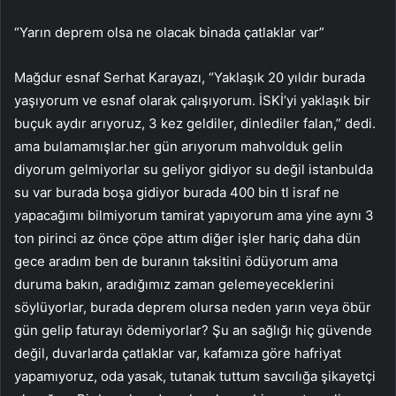
“Yarın deprem olsa ne olacak binada çatlaklar var”
Mağdur esnaf Serhat Karayazı, “Yaklaşık 20 yıldır burada
yaşıyorum ve esnaf olarak çalışıyorum. İSKİ’yi yaklaşık bir
buçuk aydır arıyoruz, 3 kez geldiler, dinlediler falan,” dedi.
ama bulamamışlar.her gün arıyorum mahvolduk gelin
diyorum gelmiyorlar su geliyor gidiyor su değil istanbulda
su var burada boşa gidiyor burada 400 bin tl israf ne
yapacağımı bilmiyorum tamirat yapıyorum ama yine aynı 3
ton pirinci az önce çöpe attım diğer işler hariç daha dün
gece aradım ben de buranın taksitini ödüyorum ama
duruma bakın, aradığımız zaman gelemeyeceklerini
söylüyorlar, burada deprem olursa neden yarın veya öbür
gün gelip faturayı ödemiyorlar? Şu an sağlığı hiç güvende
değil, duvarlarda çatlaklar var, kafamıza göre hafriyat
yapamıyoruz, oda yasak, tutanak tuttum savcılığa şikayetçi