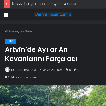
İzmir’de İhaleye Fesat Operasyonu: 4 Gözaltı
Menü
Anasayfa
/
Haber
Haber
Artvin’de Ayılar Arı
Kovanlarını Parçaladı
NURCAN BAYRAM
Mayıs 27, 2024
0
0
1 dakika okuma süresi