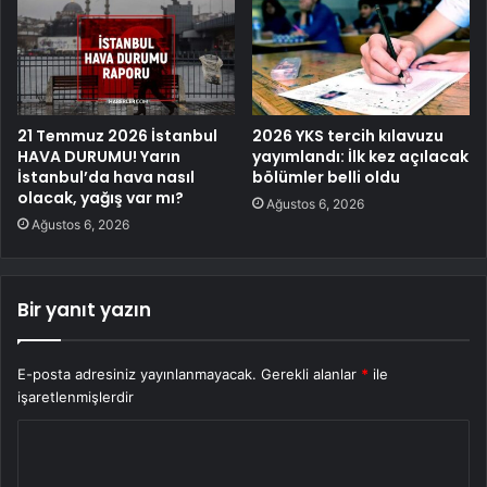
21 Temmuz 2026 İstanbul
2026 YKS tercih kılavuzu
HAVA DURUMU! Yarın
yayımlandı: İlk kez açılacak
İstanbul’da hava nasıl
bölümler belli oldu
olacak, yağış var mı?
Ağustos 6, 2026
Ağustos 6, 2026
Bir yanıt yazın
E-posta adresiniz yayınlanmayacak.
Gerekli alanlar
*
ile
işaretlenmişlerdir
Y
o