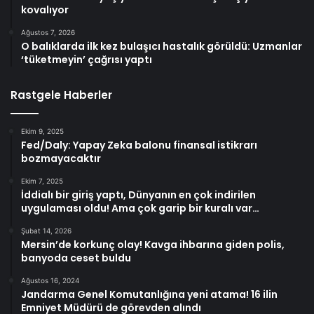
kovalıyor
Ağustos 7, 2026
O balıklarda ilk kez bulaşıcı hastalık görüldü: Uzmanlar
‘tüketmeyin’ çağrısı yaptı
Rastgele Haberler
Ekim 9, 2025
Fed/Daly: Yapay Zeka balonu finansal istikrarı
bozmayacaktır
Ekim 7, 2025
İddialı bir giriş yaptı, Dünyanın en çok indirilen
uygulaması oldu! Ama çok garip bir kuralı var…
Şubat 14, 2026
Mersin’de korkunç olay! Kavga ihbarına giden polis,
banyoda ceset buldu
Ağustos 16, 2024
Jandarma Genel Komutanlığına yeni atama! 16 ilin
Emniyet Müdürü de görevden alındı