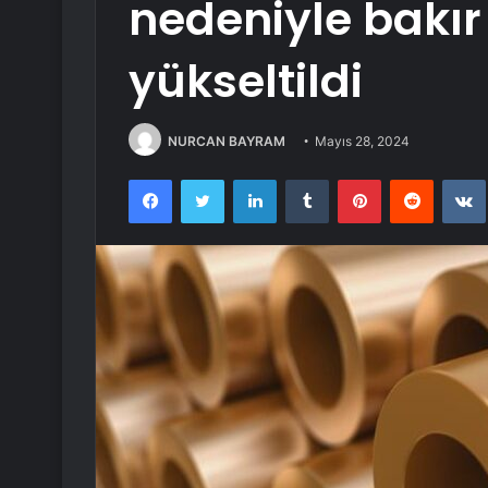
nedeniyle bakır 
yükseltildi
NURCAN BAYRAM
Mayıs 28, 2024
Facebook
Twitter
LinkedIn
Tumblr
Pinterest
Reddit