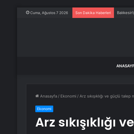
Balıkesir
Cuma, Ağustos 7 2026
Son Dakika Haberleri
ANASAY
Anasayfa
/
Ekonomi
/
Arz sıkışıklığı ve güçlü talep 
Ekonomi
Arz sıkışıklığı v