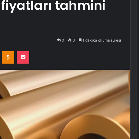
fiyatları tahmini
0
0
1 dakika okuma süresi
VKontakte
Odnoklassniki
Pocket