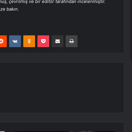
, çevrilmiş ve bir editör tarafından incelenmiştir.
üze bakın.
erest
Reddit
VKontakte
Odnoklassniki
Pocket
E-Posta ile paylaş
Yazdır