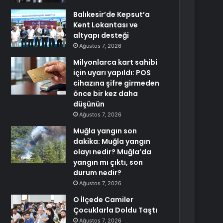
Balıkesir’de Kepsut’a
Kent Lokantası ve
altyapı desteği
Ağustos 7, 2026
Milyonlarca kart sahibi
için uyarı yapıldı: POS
cihazına şifre girmeden
önce bir kez daha
düşünün
Ağustos 7, 2026
Muğla yangın son
dakika: Muğla yangın
olayı nedir? Muğla’da
yangın mı çıktı, son
durum nedir?
Ağustos 7, 2026
O İlçede Camiler
Çocuklarla Doldu Taştı
Ağustos 7, 2026