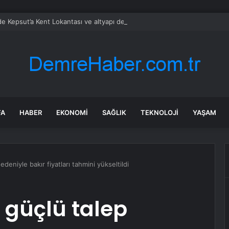
’de Kepsut’a Kent Lokantası ve altyapı desteği
FA
HABER
EKONOMI
SAĞLIK
TEKNOLOJI
YAŞAM
nedeniyle bakır fiyatları tahmini yükseltildi
e güçlü talep