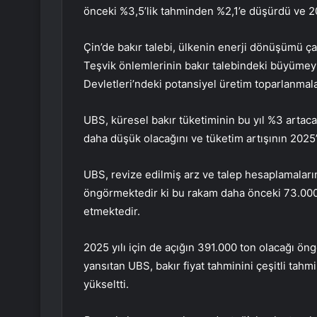
önceki %3,5’lik tahminden %2,1’e düşürdü ve 20
Çin’de bakır talebi, ülkenin enerji dönüşümü ç
Teşvik önlemlerinin bakır talebindeki büyümey
Devletleri’ndeki potansiyel üretim toparlanmala
UBS, küresel bakır tüketiminin bu yıl %3 artaca
daha düşük olacağını ve tüketim artışının 2025
UBS, revize edilmiş arz ve talep hesaplamaların
öngörmektedir ki bu rakam daha önceki 73.000 t
etmektedir.
2025 yılı için de açığın 391.000 ton olacağı ön
yansıtan UBS, bakır fiyat tahminini çeşitli tah
yükseltti.