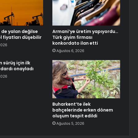
 de yalan değilse
Armani’ye üretim yapıyordu…
l fiyatları düşebilir
Türk giyim firması
konkordato ilan etti
2026
Ağustos 6, 2026
sürüş için ilk
ndardı onayladı
2026
Buharkent’te ilek
bahçelerinde erken dönem
oluşum tespit edildi
Ağustos 5, 2026