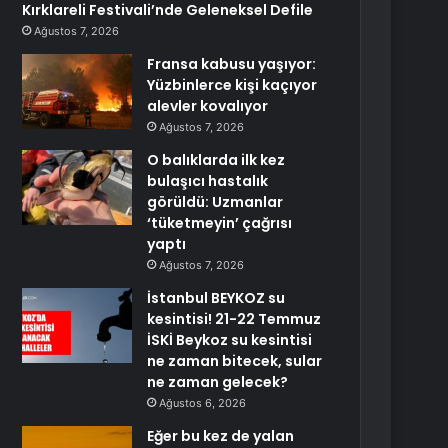
Kırklareli Festivali’nde Geleneksel Defile
Ağustos 7, 2026
Fransa kabusu yaşıyor:
Yüzbinlerce kişi kaçıyor
alevler kovalıyor
Ağustos 7, 2026
O balıklarda ilk kez
bulaşıcı hastalık
görüldü: Uzmanlar
‘tüketmeyin’ çağrısı
yaptı
Ağustos 7, 2026
İstanbul BEYKOZ su
kesintisi! 21-22 Temmuz
İSKİ Beykoz su kesintisi
ne zaman bitecek, sular
ne zaman gelecek?
Ağustos 6, 2026
Eğer bu kez de yalan