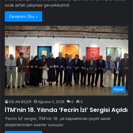
sıcak asfalt çalışması gerçekleştirdi.
Devamını Oku »
Haber
DİLAN BİÇER
Ağustos 5, 2026
0
0
İTM’nin 18. Yılında ‘Fecrin İzi’ Sergisi Açıldı
'Fecrin İzi' sergisi, İTM'nin 18. yılı kapsamında çeşitli sanat
disiplinlerinden eserler sunuyor.