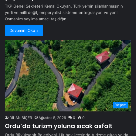
TKP Genel Sekreteri Kemal Okuyan, Türkiye'nin silahlanmasının
yerli ve milli değil, emperyalist sisteme entegrasyon ve yeni
Osmanlıcı yayılma amacı taşıdığını,…
Devamını Oku »
Yaşam
DİLAN BİÇER
Ağustos 5, 2026
0
0
Ordu’da turizm yoluna sıcak asfalt
Ordu Büyükşehir Belediyesi, Ulubey ilçesinde turizme çıkan yolda