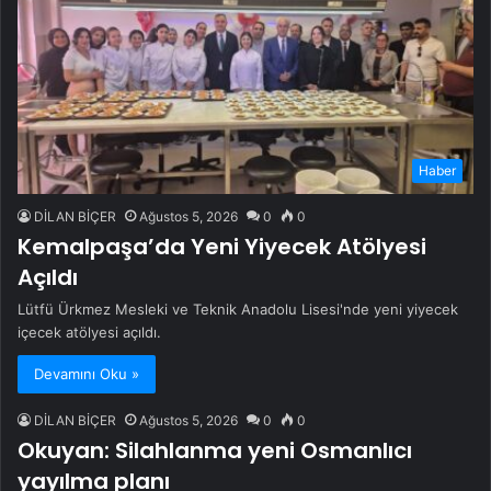
Haber
DİLAN BİÇER
Ağustos 5, 2026
0
0
Kemalpaşa’da Yeni Yiyecek Atölyesi
Açıldı
Lütfü Ürkmez Mesleki ve Teknik Anadolu Lisesi'nde yeni yiyecek
içecek atölyesi açıldı.
Devamını Oku »
DİLAN BİÇER
Ağustos 5, 2026
0
0
Okuyan: Silahlanma yeni Osmanlıcı
yayılma planı