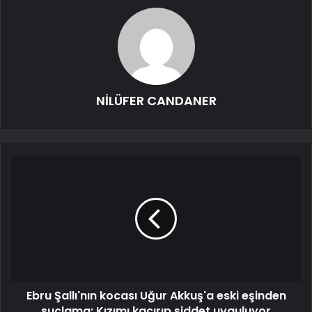
NİLÜFER CANDANER
Ebru Şallı'nın kocası Uğur Akkuş'a eski eşinden
suçlama: Kızımı kaçırıp şiddet uyguluyor