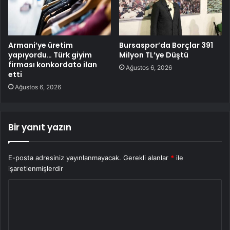
Armani’ye üretim
Bursaspor’da Borçlar 391
yapıyordu… Türk giyim
Milyon TL’ye Düştü
firması konkordato ilan
Ağustos 6, 2026
etti
Ağustos 6, 2026
Bir yanıt yazın
E-posta adresiniz yayınlanmayacak.
Gerekli alanlar
*
ile
işaretlenmişlerdir
Y
o
r