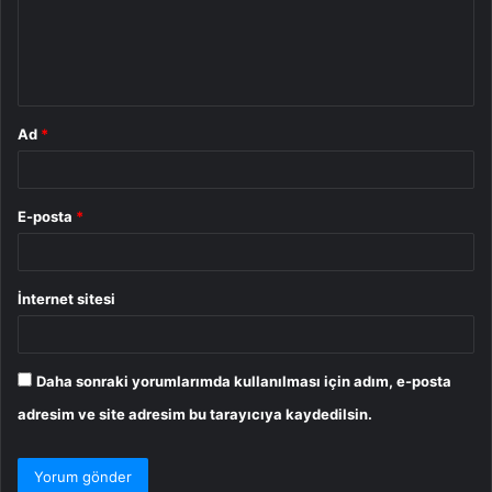
u
m
*
Ad
*
E-posta
*
İnternet sitesi
Daha sonraki yorumlarımda kullanılması için adım, e-posta
adresim ve site adresim bu tarayıcıya kaydedilsin.