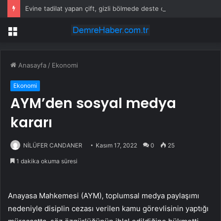
Evine tadilat yapan çift, gizli bölmede deste deste para buldu
Menü
Anasayfa
/
Ekonomi
Ekonomi
AYM’den sosyal medya
kararı
NİLÜFER CANDANER
Kasım 17, 2022
0
25
1 dakika okuma süresi
Anayasa Mahkemesi (AYM), toplumsal medya paylaşımı
nedeniyle disiplin cezası verilen kamu görevlisinin yaptığı