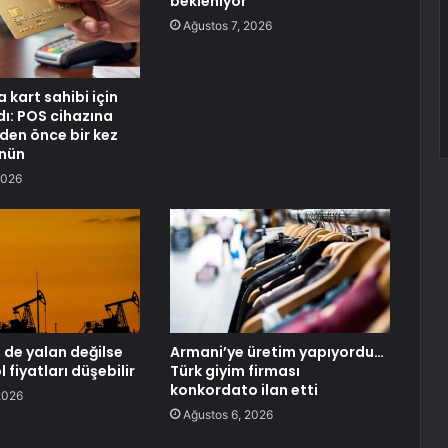
bekleniyor
Ağustos 7, 2026
 kart sahibi için
dı: POS cihazına
eden önce bir kez
nün
2026
 de yalan değilse
Armani’ye üretim yapıyordu…
l fiyatları düşebilir
Türk giyim firması
konkordato ilan etti
2026
Ağustos 6, 2026