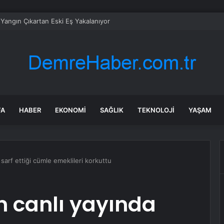
 Yangın Çıkartan Eski Eş Yakalanıyor
FA
HABER
EKONOMI
SAĞLIK
TEKNOLOJI
YAŞAM
 sarf ettiği cümle emeklileri korkuttu
n canlı yayında