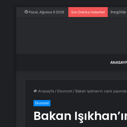
İnegöl’de
Pazar, Ağustos 9 2026
Son Dakika Haberleri
ANASAY
Anasayfa
/
Ekonomi
/
Bakan Işıkhan’ın canlı yayında
Ekonomi
Bakan Işıkhan’ı