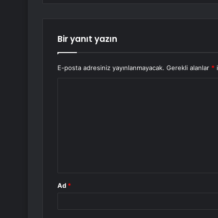
Bir yanıt yazın
E-posta adresiniz yayınlanmayacak.
Gerekli alanlar
*
i
Y
o
r
u
m
*
Ad
*