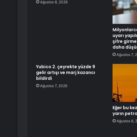
Ağustos 8, 2026
Milyonlarca
uyarı yapıl
şifre girm
daha düşü
Ağustos 7, 
Yubico 2. çeyrekte yüzde 9
gelir artışı ve marj kazancı
bildirdi
Ağustos 7, 2026
Eğer bu kez
yarın petro
Ağustos 6, 