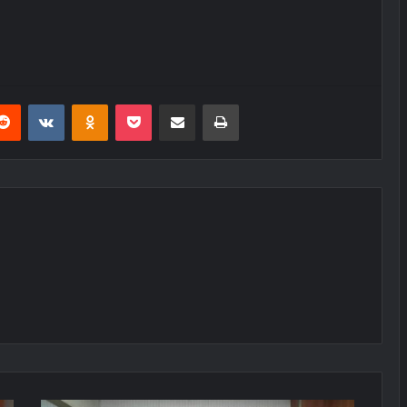
erest
Reddit
VKontakte
Odnoklassniki
Pocket
E-Posta ile paylaş
Yazdır