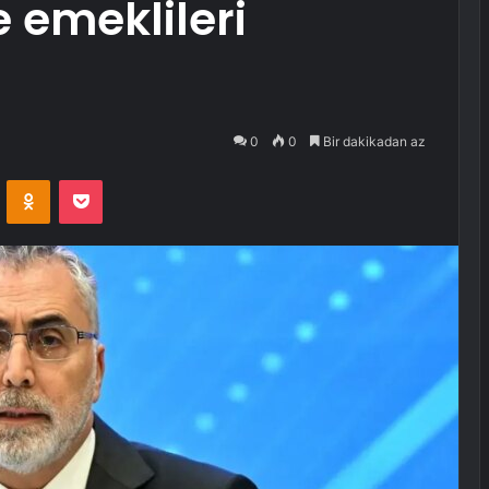
e emeklileri
0
0
Bir dakikadan az
VKontakte
Odnoklassniki
Pocket