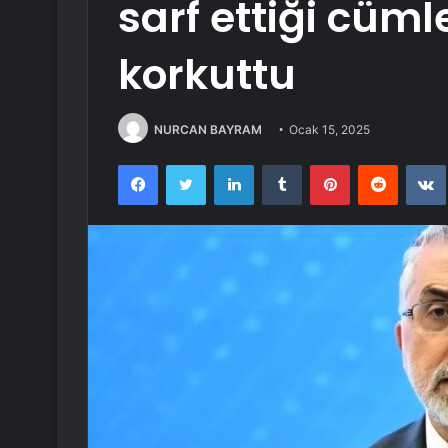
sarf ettiği cüml
korkuttu
NURCAN BAYRAM
Ocak 15, 2025
Facebook
Twitter
LinkedIn
Tumblr
Pinterest
Reddit