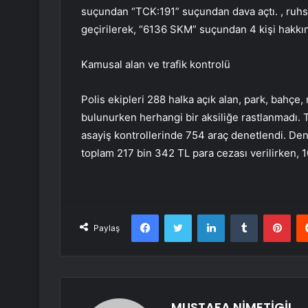
suçundan “TCK:191” suçundan dava açtı. , ruhsat
geçirilerek, “6136 SKM” suçundan 4 kişi hakkınd
Kamusal alan ve trafik kontrolü
Polis ekipleri 288 halka açık alan, park, bahçe
bulunurken herhangi bir aksiliğe rastlanmadı. Tr
asayiş kontrollerinde 754 araç denetlendi. Den
toplam 217 bin 342 TL para cezası verilirken, 1
Facebook
Twitter
LinkedIn
Tumblr
Pint
Paylaş
MUSTAFA NİMETİGİL