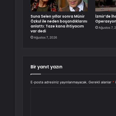
Suna Selen yıllar sonra Münir
İzmir’de İh
Özkul ile neden boşandıklarını
Operasyonu
anlattı: Taze kana ihtiyacım
Ağustos 7, 
var dedi
Ağustos 7, 2026
Bir yanıt yazın
E-posta adresiniz yayınlanmayacak.
Gerekli alanlar
*
i
Y
o
r
u