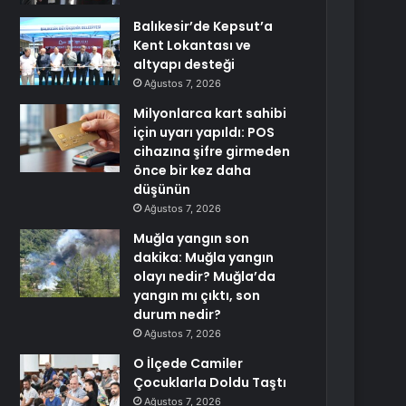
Balıkesir’de Kepsut’a
Kent Lokantası ve
altyapı desteği
Ağustos 7, 2026
Milyonlarca kart sahibi
için uyarı yapıldı: POS
cihazına şifre girmeden
önce bir kez daha
düşünün
Ağustos 7, 2026
Muğla yangın son
dakika: Muğla yangın
olayı nedir? Muğla’da
yangın mı çıktı, son
durum nedir?
Ağustos 7, 2026
O İlçede Camiler
Çocuklarla Doldu Taştı
Ağustos 7, 2026