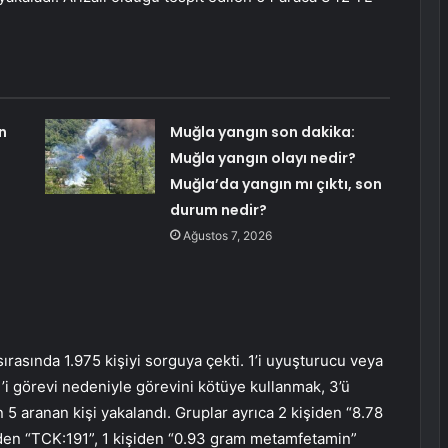
n
Muğla yangın son dakika:
Muğla yangın olayı nedir?
Muğla’da yangın mı çıktı, son
durum nedir?
Ağustos 7, 2026
ırasında 1.975 kişiyi sorguya çekti. 1’i uyuşturucu veya
’i görevi nedeniyle görevini kötüye kullanmak, 3’ü
 aranan kişi yakalandı. Gruplar ayrıca 2 kişiden “8.78
iden “TCK:191”, 1 kişiden “0.93 gram metamfetamin”