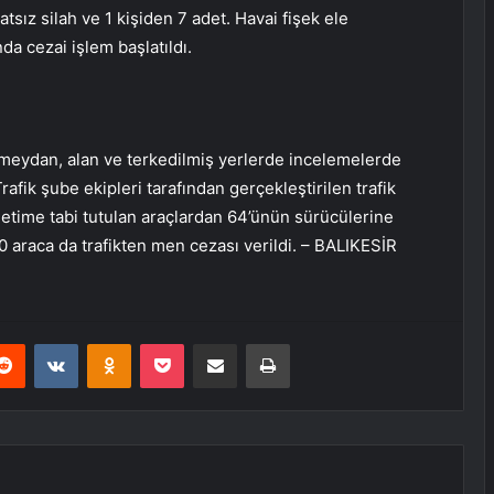
sız silah ve 1 kişiden 7 adet. Havai fişek ele
a cezai işlem başlatıldı.
, meydan, alan ve terkedilmiş yerlerde incelemelerde
afik şube ekipleri tarafından gerçekleştirilen trafik
etime tabi tutulan araçlardan 64’ünün sürücülerine
0 araca da trafikten men cezası verildi. – BALIKESİR
erest
Reddit
VKontakte
Odnoklassniki
Pocket
E-Posta ile paylaş
Yazdır