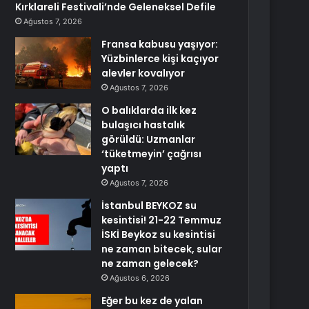
Kırklareli Festivali’nde Geleneksel Defile
Ağustos 7, 2026
Fransa kabusu yaşıyor:
Yüzbinlerce kişi kaçıyor
alevler kovalıyor
Ağustos 7, 2026
O balıklarda ilk kez
bulaşıcı hastalık
görüldü: Uzmanlar
‘tüketmeyin’ çağrısı
yaptı
Ağustos 7, 2026
İstanbul BEYKOZ su
kesintisi! 21-22 Temmuz
İSKİ Beykoz su kesintisi
ne zaman bitecek, sular
ne zaman gelecek?
Ağustos 6, 2026
Eğer bu kez de yalan