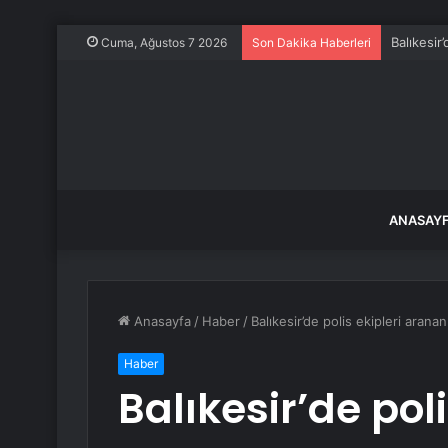
Balıkesir
Cuma, Ağustos 7 2026
Son Dakika Haberleri
ANASAY
Anasayfa
/
Haber
/
Balıkesir’de polis ekipleri arana
Haber
Balıkesir’de pol