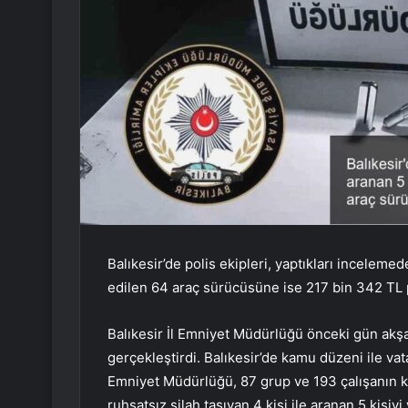
Balıkesir’de polis ekipleri, yaptıkları inceleme
edilen 64 araç sürücüsüne ise 217 bin 342 TL p
Balıkesir İl Emniyet Müdürlüğü önceki gün akşa
gerçekleştirdi. Balıkesir’de kamu düzeni ile va
Emniyet Müdürlüğü, 87 grup ve 193 çalışanın k
ruhsatsız silah taşıyan 4 kişi ile aranan 5 kişiy