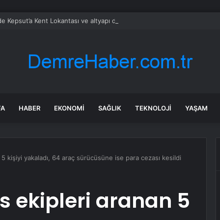
’de Kepsut’a Kent Lokantası ve altyapı desteği
FA
HABER
EKONOMI
SAĞLIK
TEKNOLOJI
YAŞAM
n 5 kişiyi yakaladı, 64 araç sürücüsüne ise para cezası kesildi
is ekipleri aranan 5