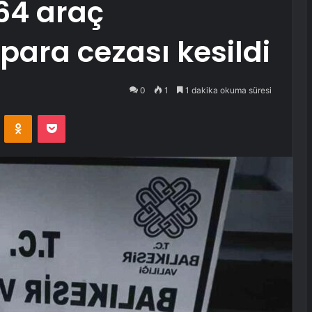
 64 araç
para cezası kesildi
0
1
1 dakika okuma süresi
VKontakte
Odnoklassniki
Pocket