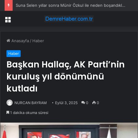
Suna Selen yıllar sonra Münir Özkul ile neden boşandıklarını anlattı: Taze kana ihtiyacım var dedi
Menü
Anasayfa
/
Haber
Haber
Başkan Hallaç, AK Parti’nin
kuruluş yıl dönümünü
kutladı
NURCAN BAYRAM
Eylül 3, 2025
0
0
1 dakika okuma süresi