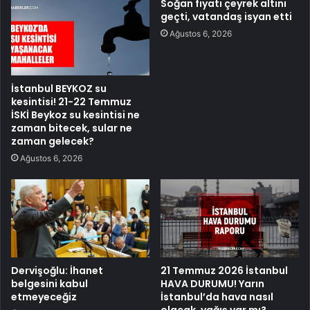
Soğan fiyatı çeyrek altını
geçti, vatandaş isyan etti
Ağustos 6, 2026
İstanbul BEYKOZ su
kesintisi! 21-22 Temmuz
İSKİ Beykoz su kesintisi ne
zaman bitecek, sular ne
zaman gelecek?
Ağustos 6, 2026
Dervişoğlu: İhanet
21 Temmuz 2026 İstanbul
belgesini kabul
HAVA DURUMU! Yarın
etmeyeceğiz
İstanbul’da hava nasıl
olacak, yağış var mı?