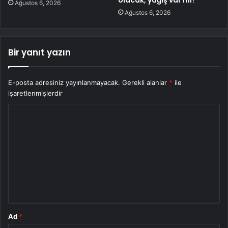
Ağustos 6, 2026
Ağustos 6, 2026
Bir yanıt yazın
E-posta adresiniz yayınlanmayacak.
Gerekli alanlar
*
ile
işaretlenmişlerdir
Y
o
r
u
m
*
Ad
*