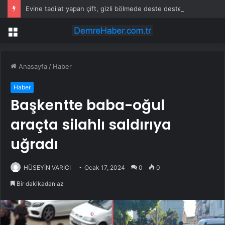
Evine tadilat yapan çift, gizli bölmede deste deste para buldu
Menü
Anasayfa
/
Haber
Haber
Başkentte baba-oğul
araçta silahlı saldırıya
uğradı
HÜSEYİN VARICI
Ocak 17, 2024
0
0
Bir dakikadan az