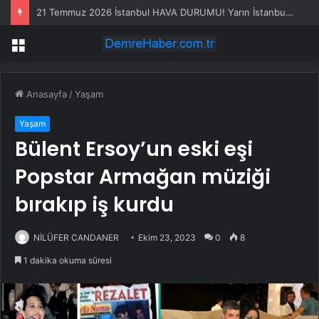
21 Temmuz 2026 İstanbul HAVA DURUMU! Yarın İstanbul’da hava nasıl olacak, yağış var mı?
Menü
Anasayfa
/
Yaşam
Yaşam
Bülent Ersoy’un eski eşi
Popstar Armağan müziği
bırakıp iş kurdu
NİLÜFER CANDANER
Ekim 23, 2023
0
8
1 dakika okuma süresi