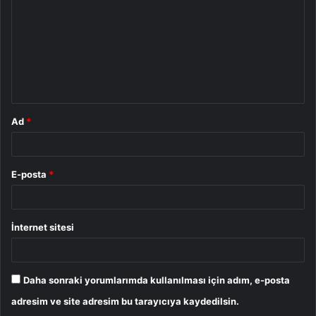
r
u
m
*
Ad
*
E-posta
*
İnternet sitesi
Daha sonraki yorumlarımda kullanılması için adım, e-posta
adresim ve site adresim bu tarayıcıya kaydedilsin.