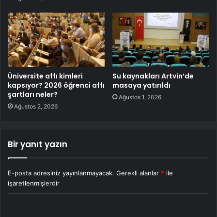
Üniversite affı kimleri
Su kaynakları Artvin’de
kapsıyor? 2026 öğrenci affı
masaya yatırıldı
şartları neler?
Ağustos 1, 2026
Ağustos 2, 2026
Bir yanıt yazın
E-posta adresiniz yayınlanmayacak.
Gerekli alanlar
*
ile
işaretlenmişlerdir
Y
o