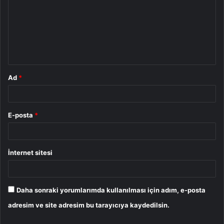
r
u
m
*
Ad
*
E-posta
*
İnternet sitesi
Daha sonraki yorumlarımda kullanılması için adım, e-posta
adresim ve site adresim bu tarayıcıya kaydedilsin.