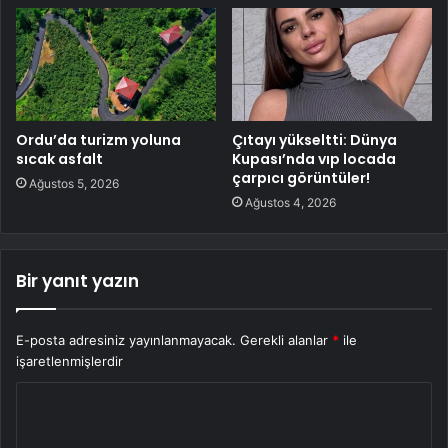
Ordu’da turizm yoluna
Çıtayı yükseltti: Dünya
sıcak asfalt
Kupası’nda vıp locada
çarpıcı görüntüler!
Ağustos 5, 2026
Ağustos 4, 2026
Bir yanıt yazın
E-posta adresiniz yayınlanmayacak.
Gerekli alanlar
*
ile
işaretlenmişlerdir
Y
o