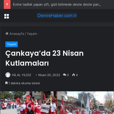
Evine tadilat yapan çift, gizli bölmede deste deste para buldu
Menü
Anasayfa
/
Yaşam
Yaşam
Çankaya’da 23 Nisan
Kutlamaları
HİLAL YILDIZ
Nisan 20, 2023
0
4
1 dakika okuma süresi