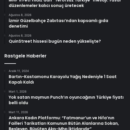
MHP’li Feti Yıldız’dan “Terörsüz Türkiye” mesajı: Yasal
düzenlemeler kalıcı sonuç üretecek
Ağustos 8, 2026
İzmir Güzelbahçe Zabıtası’ndan kapsamlı gıda
denetimi
Ağustos 8, 2026
QuinStreet hissesi bugün neden yükselişte?
Rastgele Haberler
Aralık 11, 2024
Bartın-Kastamonu Karayolu Yağış Nedeniyle 1 Saat
Kapalı Kaldı
Mart 1, 2026
Yok satan maymun Punch’ın oyuncağının Türkiye fiyatı
belli oldu
Mart 11, 2026
Ankara Kadın Platformu: “Fatmanur’un ve Hifa’nın
Failleri Tarikatları Kamunun Bütün Alanlarına Sokan,
Besleyen, Büyüten Akp-Mhp İktidarıdır”