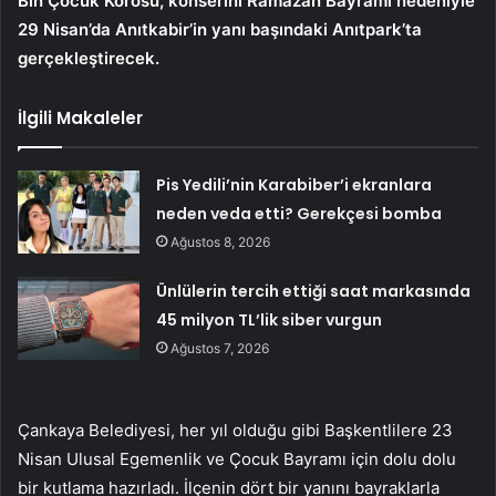
Bin Çocuk Korosu, konserini Ramazan Bayramı nedeniyle
29 Nisan’da Anıtkabir’in yanı başındaki Anıtpark’ta
gerçekleştirecek.
İlgili Makaleler
Pis Yedili’nin Karabiber’i ekranlara
neden veda etti? Gerekçesi bomba
Ağustos 8, 2026
Ünlülerin tercih ettiği saat markasında
45 milyon TL’lik siber vurgun
Ağustos 7, 2026
Çankaya Belediyesi, her yıl olduğu gibi Başkentlilere 23
Nisan Ulusal Egemenlik ve Çocuk Bayramı için dolu dolu
bir kutlama hazırladı. İlçenin dört bir yanını bayraklarla