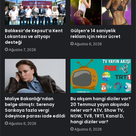
Balıkesir’de Kepsut’a Kent
Gülşen’e 14 saniyelik
Lokantası ve altyapı
reklam için rekor ücret
desteği
Ağustos 6, 2026
Ağustos 7, 2026
Maliye Bakanlığı’ndan
Bu akşam hangi diziler var?
belge almıştı: Serenay
20 Temmuz yayın akışında
Sarıkaya fazla vergi
neler var? ATV, Show TV,
ödeyince parası iade edildi
NOW, TV8, TRT1, Kanal D,
hangi diziler var?
Ağustos 6, 2026
Ağustos 6, 2026