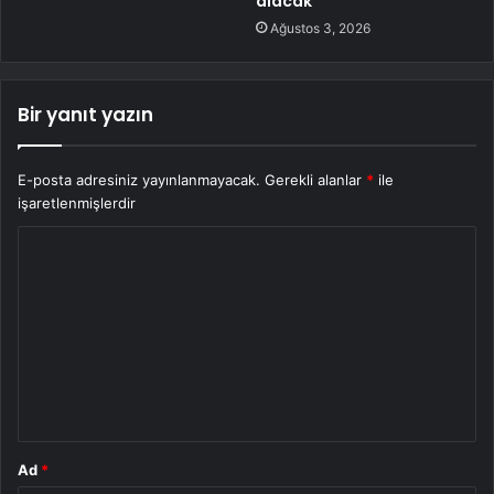
alacak
Ağustos 3, 2026
Bir yanıt yazın
E-posta adresiniz yayınlanmayacak.
Gerekli alanlar
*
ile
işaretlenmişlerdir
Y
o
r
u
m
*
Ad
*