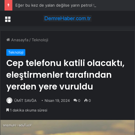
Eğer bu kez de yalan değilse yarın petrol fiyatları düşebilir
Menü
Anasayfa
/
Teknoloji
Teknoloji
Cep telefonu katili olacaktı,
eleştirmenler tarafından
yerden yere vuruldu
ÜMİT SAVĞA
Nisan 19, 2024
0
0
1 dakika okuma süresi