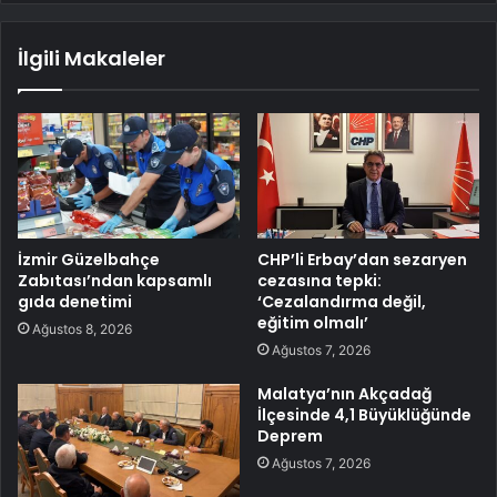
İlgili Makaleler
İzmir Güzelbahçe
CHP’li Erbay’dan sezaryen
Zabıtası’ndan kapsamlı
cezasına tepki:
gıda denetimi
‘Cezalandırma değil,
eğitim olmalı’
Ağustos 8, 2026
Ağustos 7, 2026
Malatya’nın Akçadağ
İlçesinde 4,1 Büyüklüğünde
Deprem
Ağustos 7, 2026