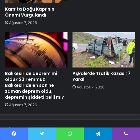
Kars’ta Doğu Kapı’nın
Önemi Vurgulandı
Ağustos 7, 2026
Balıkesir’de deprem mi
Aşkale’de Trafik Kazası: 7
oldu? 23 Temmuz
Yaralı
Balıkesir’de en son ne
Ağustos 7, 2026
zaman deprem oldu,
depremin şiddeti belli mi?
Ağustos 7, 2026
Bir yanıt yazın
Facebook
Twitter
WhatsApp
Telegram
Viber