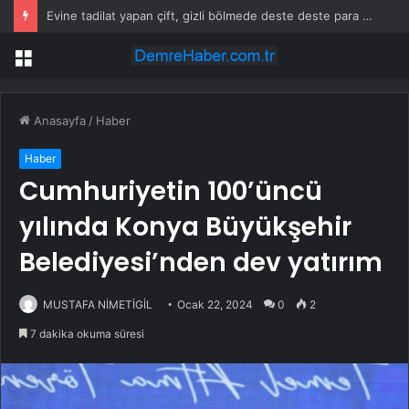
MHP’li Feti Yıldız’dan “Terörsüz Türkiye” mesajı: Yasal düzenlemeler kalıcı sonuç üretecek
Menü
Anasayfa
/
Haber
Haber
Cumhuriyetin 100’üncü
yılında Konya Büyükşehir
Belediyesi’nden dev yatırım
MUSTAFA NİMETİGİL
Ocak 22, 2024
0
2
7 dakika okuma süresi