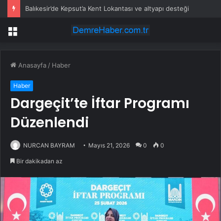
Balıkesir’de Kepsut’a Kent Lokantası ve altyapı desteği
Menü
Anasayfa
/
Haber
Haber
Dargeçit’te İftar Programı
Düzenlendi
NURCAN BAYRAM
Mayıs 21, 2026
0
0
Bir dakikadan az