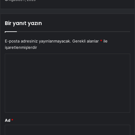
Bir yanıt yazın
E-posta adresiniz yayınlanmayacak.
Gerekli alanlar
*
ile
işaretlenmişlerdir
Y
o
r
u
m
*
Ad
*