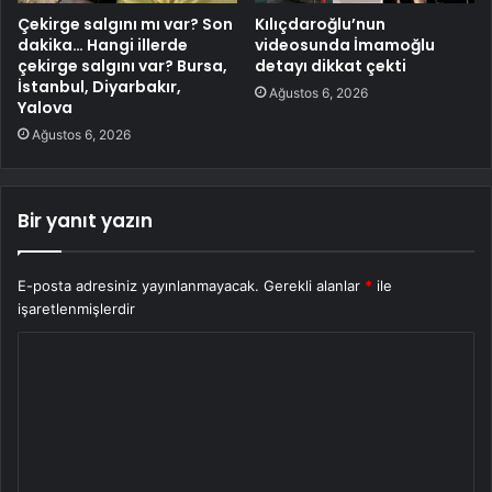
Çekirge salgını mı var? Son
Kılıçdaroğlu’nun
dakika… Hangi illerde
videosunda İmamoğlu
çekirge salgını var? Bursa,
detayı dikkat çekti
İstanbul, Diyarbakır,
Ağustos 6, 2026
Yalova
Ağustos 6, 2026
Bir yanıt yazın
E-posta adresiniz yayınlanmayacak.
Gerekli alanlar
*
ile
işaretlenmişlerdir
Y
o
r
u
m