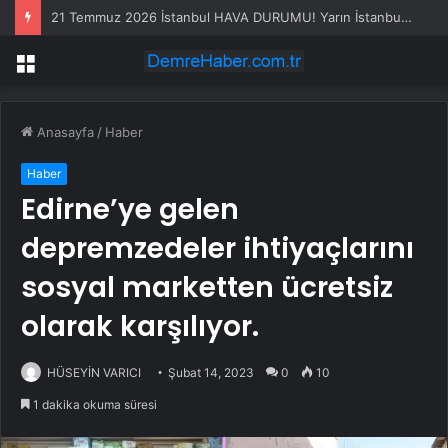
21 Temmuz 2026 İstanbul HAVA DURUMU! Yarın İstanbul’da hava nasıl olacak, yağış var mı?
Menü
Anasayfa
/
Haber
Haber
Edirne’ye gelen
depremzedeler ihtiyaçlarını
sosyal marketten ücretsiz
olarak karşılıyor.
HÜSEYİN VARICI
Şubat 14, 2023
0
10
1 dakika okuma süresi