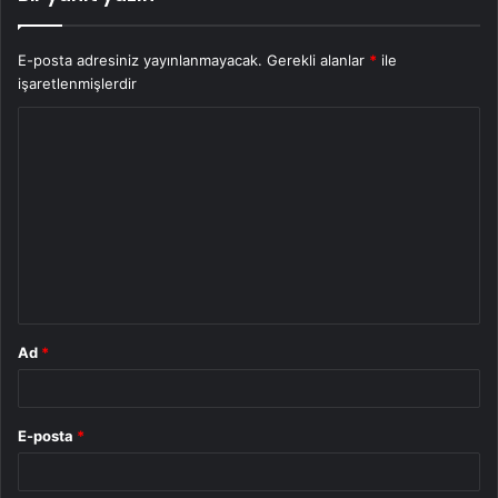
E-posta adresiniz yayınlanmayacak.
Gerekli alanlar
*
ile
işaretlenmişlerdir
Y
o
r
u
m
*
Ad
*
E-posta
*