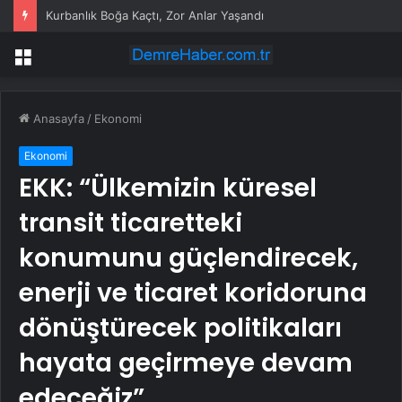
Kurbanlık Boğa Kaçtı, Zor Anlar Yaşandı
Menü
Anasayfa
/
Ekonomi
Ekonomi
EKK: “Ülkemizin küresel
transit ticaretteki
konumunu güçlendirecek,
enerji ve ticaret koridoruna
dönüştürecek politikaları
hayata geçirmeye devam
edeceğiz”