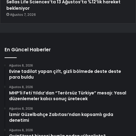
Sellas Life Sciences’ta 13 Ağustos’ta %12’lik hareket
bekleniyor
Ağustos 7, 2026
En Güncel Haberler
Ağustos 8, 2026
Evine tadilat yapan çift, gizli bölmede deste deste
para buldu
Ağustos 8, 2026
MHP’li Feti Yıldız’dan “Terörsüz Türkiye” mesajı: Yasal
düzenlemeler kalıcı sonuç üretecek
Ağustos 8, 2026
İzmir Güzelbahçe Zabıtası’ndan kapsamlı gıda
denetimi
Ağustos 8, 2026
QuinStreet hissesi bugün neden yükselişte?