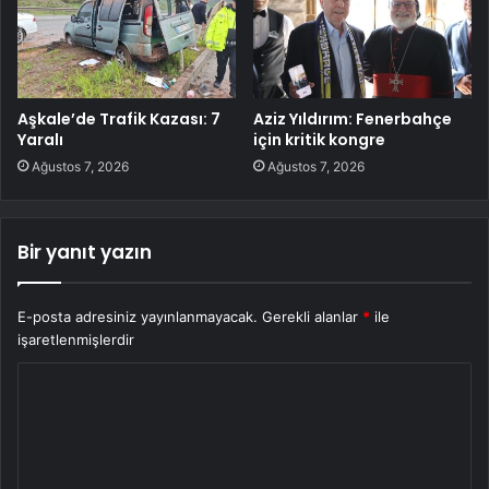
Aşkale’de Trafik Kazası: 7
Aziz Yıldırım: Fenerbahçe
Yaralı
için kritik kongre
Ağustos 7, 2026
Ağustos 7, 2026
Bir yanıt yazın
E-posta adresiniz yayınlanmayacak.
Gerekli alanlar
*
ile
işaretlenmişlerdir
Y
o
r
u