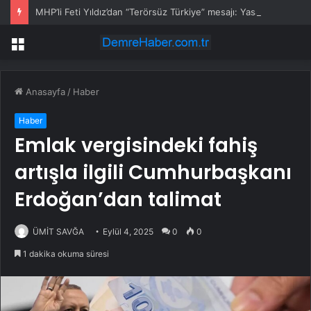
MHP’li Feti Yıldız’dan “Terörsüz Türkiye” mesajı: Yasal düzenlemeler kalıcı sonuç üretecek
Menü
Anasayfa
/
Haber
Haber
Emlak vergisindeki fahiş
artışla ilgili Cumhurbaşkanı
Erdoğan’dan talimat
ÜMİT SAVĞA
Eylül 4, 2025
0
0
1 dakika okuma süresi