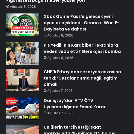
Figs hissesi bugün neden yükseliyor?
Ağustos 8, 2026
Xbox Game Pass’e gelecek yeni
oyunlar açıklandı: Gears of War: E-
Day beta ve dahası
Ağustos 8, 2026
Pis Yedili’nin Karabiber’i ekranlara
neden veda etti? Gerekçesi bomba
Ağustos 8, 2026
CHP’li Erbay’dan sezaryen cezasına
tepki: ‘Cezalandırma değil, eğitim
olmalı’
Ağustos 7, 2026
Danıştay’dan ATV ÖTV
Uyuşmazlığında Emsal Karar
Ağustos 7, 2026
Ünlülerin tercih ettiği saat
markasında 45 milyon TL’lik siber