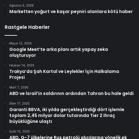
Ağustos 5, 2026
Marketten yoğurt ve kaşar peyniri alanlara kötü haber
Rastgele Haberler
Mayıs 12, 2025
Google Meet’te arka planı artık yapay zeka
oluşturuyor
Haziran 14, 2025
Trakya’da Şah Kartal ve Leylekler İçin Halkalama
Projesi
Mart 7, 2026
ABD ve İsrail’in saldırının ardından Tahran bu hale geldi
Ekim 17, 2025
Garanti BBVA, iki yılda gerçekleştirdiği dört işlemle
toplam 2,45 milyar dolar tutarında Tier 2 ihraç
büyüklüğüne ulaştı
Eylül 15, 2025
ABD, G-7 ülkelerine Rus petrolü alıcılarına yönelik ek