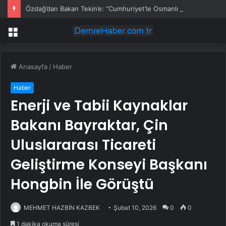
Özdağ’dan Bakan Tekin’e: “Cumhuriyet’le Osmanlı Arasında Bir Kavga Yok, Kavga Senin Cumhuriyet’le Kavgan”
Menü
Anasayfa
/
Haber
Haber
Enerji ve Tabii Kaynaklar
Bakanı Bayraktar, Çin
Uluslararası Ticareti
Geliştirme Konseyi Başkanı
Hongbin İle Görüştü
MEHMET HAZBİN KAZBEK
Şubat 10, 2026
0
0
1 dakika okuma süresi