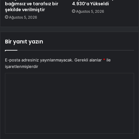
bağımsız ve tarafsız bir
4.930’a Yükseldi
şekilde verilmiştir
Ağustos 5, 2026
Ağustos 5, 2026
Bir yanıt yazın
E-posta adresiniz yayınlanmayacak.
Gerekli alanlar
*
ile
işaretlenmişlerdir
Y
o
r
u
m
*