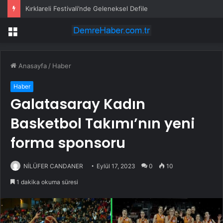
Kırklareli Festivali’nde Geleneksel Defile
Menü
Anasayfa
/
Haber
Haber
Galatasaray Kadın
Basketbol Takımı’nın yeni
forma sponsoru
NİLÜFER CANDANER
Eylül 17, 2023
0
10
1 dakika okuma süresi