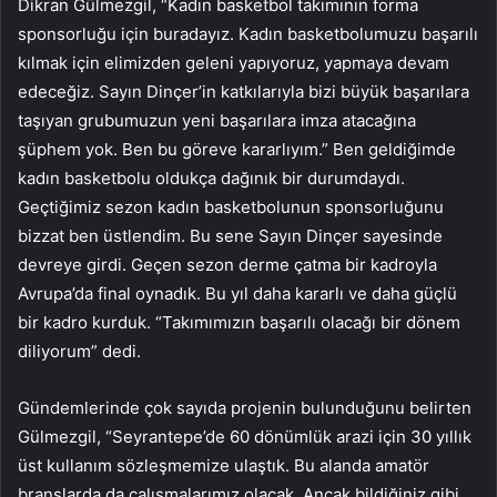
Dikran Gülmezgil, “Kadın basketbol takımının forma
sponsorluğu için buradayız. Kadın basketbolumuzu başarılı
kılmak için elimizden geleni yapıyoruz, yapmaya devam
edeceğiz. Sayın Dinçer’in katkılarıyla bizi büyük başarılara
taşıyan grubumuzun yeni başarılara imza atacağına
şüphem yok. Ben bu göreve kararlıyım.” Ben geldiğimde
kadın basketbolu oldukça dağınık bir durumdaydı.
Geçtiğimiz sezon kadın basketbolunun sponsorluğunu
bizzat ben üstlendim. Bu sene Sayın Dinçer sayesinde
devreye girdi. Geçen sezon derme çatma bir kadroyla
Avrupa’da final oynadık. Bu yıl daha kararlı ve daha güçlü
bir kadro kurduk. “Takımımızın başarılı olacağı bir dönem
diliyorum” dedi.
Gündemlerinde çok sayıda projenin bulunduğunu belirten
Gülmezgil, “Seyrantepe’de 60 dönümlük arazi için 30 yıllık
üst kullanım sözleşmemize ulaştık. Bu alanda amatör
branşlarda da çalışmalarımız olacak. Ancak bildiğiniz gibi