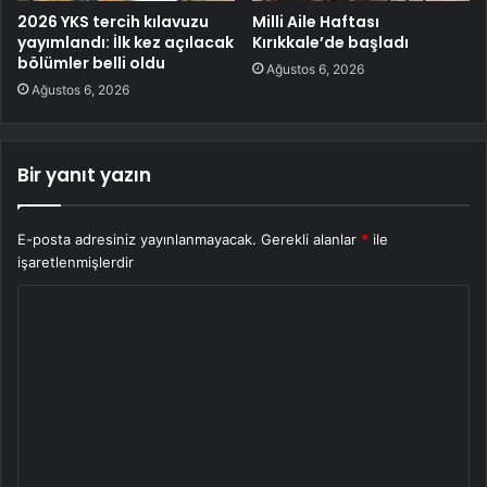
2026 YKS tercih kılavuzu
Milli Aile Haftası
yayımlandı: İlk kez açılacak
Kırıkkale’de başladı
bölümler belli oldu
Ağustos 6, 2026
Ağustos 6, 2026
Bir yanıt yazın
E-posta adresiniz yayınlanmayacak.
Gerekli alanlar
*
ile
işaretlenmişlerdir
Y
o
r
u
m
*