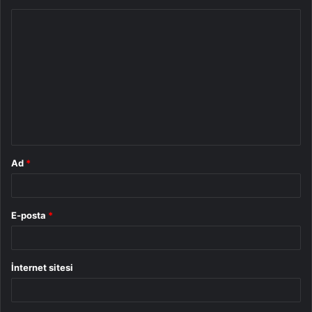
Y
o
r
u
m
*
Ad
*
E-posta
*
İnternet sitesi