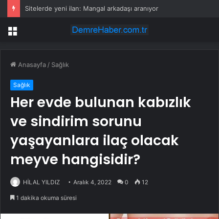
Fethiye’de Belediye Başkanına Saldırı: 4 Gözaltı
Menü
Anasayfa
/
Sağlık
Sağlık
Her evde bulunan kabızlık
ve sindirim sorunu
yaşayanlara ilaç olacak
meyve hangisidir?
HİLAL YILDIZ
Aralık 4, 2022
0
12
1 dakika okuma süresi