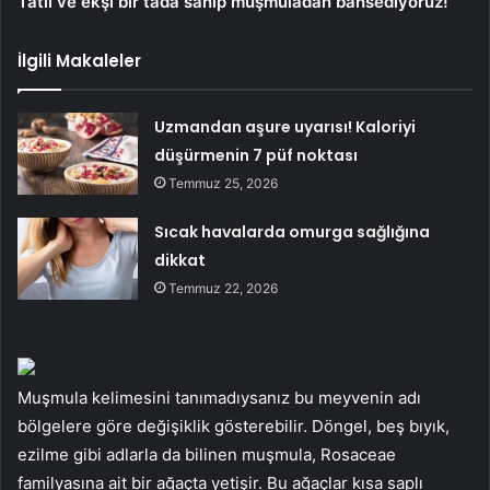
Tatlı ve ekşi bir tada sahip muşmuladan bahsediyoruz!
İlgili Makaleler
Uzmandan aşure uyarısı! Kaloriyi
düşürmenin 7 püf noktası
Temmuz 25, 2026
Sıcak havalarda omurga sağlığına
dikkat
Temmuz 22, 2026
Muşmula kelimesini tanımadıysanız bu meyvenin adı
bölgelere göre değişiklik gösterebilir. Döngel, beş bıyık,
ezilme gibi adlarla da bilinen muşmula, Rosaceae
familyasına ait bir ağaçta yetişir. Bu ağaçlar kısa saplı