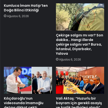
Kumluca İmam Hatip’ten
Doğa Bilinci Etkinliği
Ağustos 6, 2026
Çekirge salgını mı var? Son
dakika… Hangi illerde
çekirge salgını var? Bursa,
İstanbul, Diyarbakır,
Yalova
Ağustos 6, 2026
Kılıçdaroğlu’nun
Vali Aktaş: “Huzurlu bir
videosunda İmamoğlu
bayram için gerekli asayiş
detayı dikkat çekti
ve trafik tedbirleri alındı”