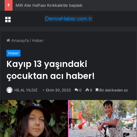
Milli Aile Haftası Kırıkkale’de başladı
Menü
Anasayfa
/
Haber
Haber
Kayıp 13 yaşındaki
çocuktan acı haber!
HİLAL YILDIZ
Ekim 30, 2023
0
9
Bir dakikadan az