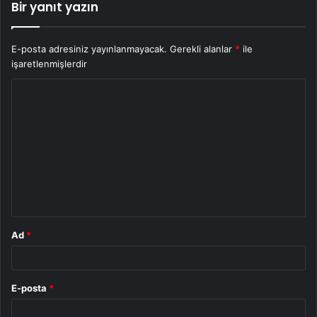
Bir yanıt yazın
E-posta adresiniz yayınlanmayacak.
Gerekli alanlar
*
ile
işaretlenmişlerdir
Y
o
r
u
m
*
Ad
*
E-posta
*