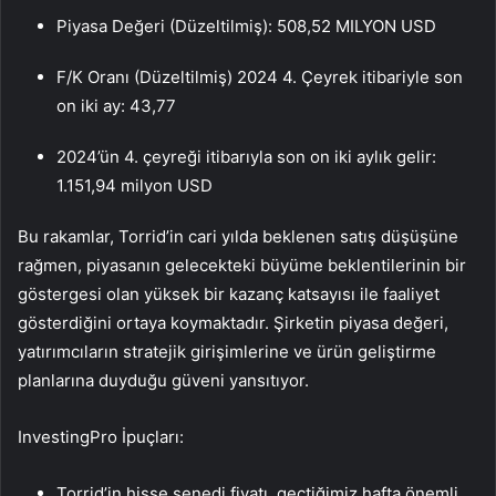
Piyasa Değeri (Düzeltilmiş): 508,52 MILYON USD
F/K Oranı (Düzeltilmiş) 2024 4. Çeyrek itibariyle son
on iki ay: 43,77
2024’ün 4. çeyreği itibarıyla son on iki aylık gelir:
1.151,94 milyon USD
Bu rakamlar, Torrid’in cari yılda beklenen satış düşüşüne
rağmen, piyasanın gelecekteki büyüme beklentilerinin bir
göstergesi olan yüksek bir kazanç katsayısı ile faaliyet
gösterdiğini ortaya koymaktadır. Şirketin piyasa değeri,
yatırımcıların stratejik girişimlerine ve ürün geliştirme
planlarına duyduğu güveni yansıtıyor.
InvestingPro İpuçları:
Torrid’in hisse senedi fiyatı, geçtiğimiz hafta önemli