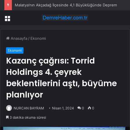
Malatya’nın Akçadağ İlçesinde 4,1 Büyüklüğünde Deprem
Menü
Anasayfa
/
Ekonomi
Ekonomi
Kazanç çağrısı: Torrid
Holdings 4. çeyrek
beklentilerini aştı, büyüme
planlıyor
NURCAN BAYRAM
Nisan 1, 2024
0
0
3 dakika okuma süresi