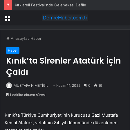
Kırklareli Festivali’nde Geleneksel Defile
Menü
Anasayfa
/
Haber
Haber
Kınık’ta Sirenler Atatürk İçin
Çaldı
MUSTAFA NİMETİGİL
Kasım 11, 2022
0
19
1 dakika okuma süresi
Kınık’ta Türkiye Cumhuriyeti’nin kurucusu Gazi Mustafa
Kemal Atatürk, vefatının 84. yıl dönümünde düzenlenen