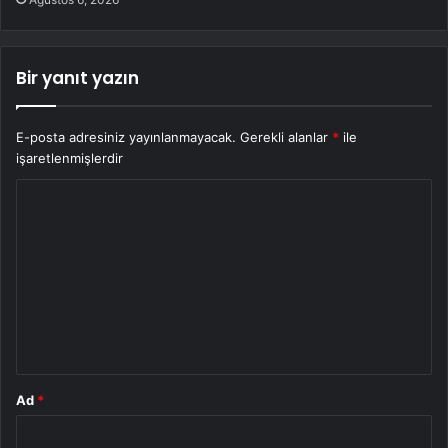
Bir yanıt yazın
E-posta adresiniz yayınlanmayacak.
Gerekli alanlar
*
ile
işaretlenmişlerdir
Y
o
r
u
m
*
Ad
*