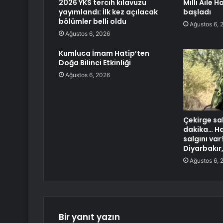
2026 YKS tercih kılavuzu
Milli Aile H
yayımlandı: İlk kez açılacak
başladı
bölümler belli oldu
Ağustos 6, 
Ağustos 6, 2026
Kumluca İmam Hatip’ten
Doğa Bilinci Etkinliği
Ağustos 6, 2026
Çekirge sal
dakika… Ha
salgını var
Diyarbakır
Ağustos 6, 
Bir yanıt yazın