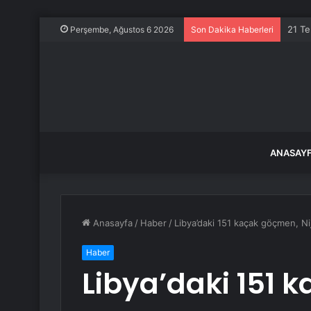
21 Te
Perşembe, Ağustos 6 2026
Son Dakika Haberleri
ANASAY
Anasayfa
/
Haber
/
Libya’daki 151 kaçak göçmen, Ni
Haber
Libya’daki 151 