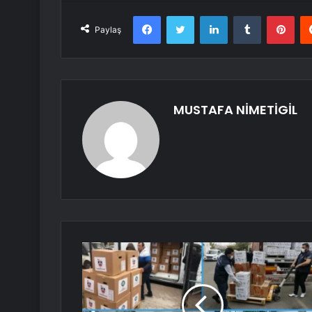
Facebook
Twitter
LinkedIn
Tumblr
Pint
Paylaş
MUSTAFA NİMETİGİL