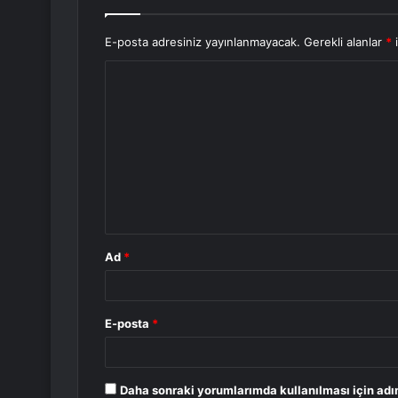
E-posta adresiniz yayınlanmayacak.
Gerekli alanlar
*
i
Y
o
r
u
m
*
Ad
*
E-posta
*
Daha sonraki yorumlarımda kullanılması için adı