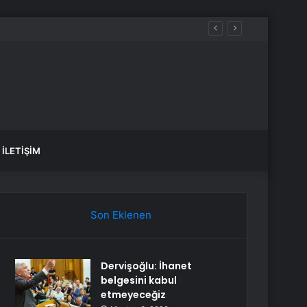
yağış var mı?
İLETIŞIM
Son Eklenen
Dervişoğlu: İhanet
belgesini kabul
etmeyeceğiz