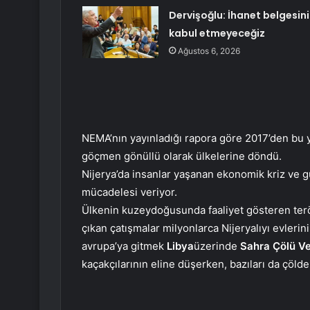
Dervişoğlu: İhanet belgesini
kabul etmeyeceğiz
Ağustos 6, 2026
NEMA’nın yayınladığı rapora göre 2017’den bu y
göçmen gönüllü olarak ülkelerine döndü.
Nijerya’da insanlar yaşanan ekonomik kriz ve g
mücadelesi veriyor.
Ülkenin kuzeydoğusunda faaliyet gösteren terö
çıkan çatışmalar milyonlarca Nijeryalıyı evlerin
avrupa’ya gitmek
Libya
üzerinde
Sahra Çölü
V
kaçakçılarının eline düşerken, bazıları da çöld