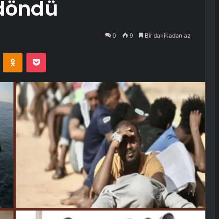
 döndü
0
9
Bir dakikadan az
VKontakte
Odnoklassniki
Pocket