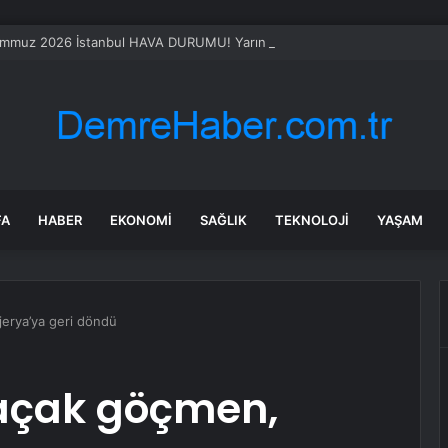
mmuz 2026 İstanbul HAVA DURUMU! Yarın İstanbul’da hava nasıl olacak, 
FA
HABER
EKONOMI
SAĞLIK
TEKNOLOJI
YAŞAM
jerya’ya geri döndü
kaçak göçmen,