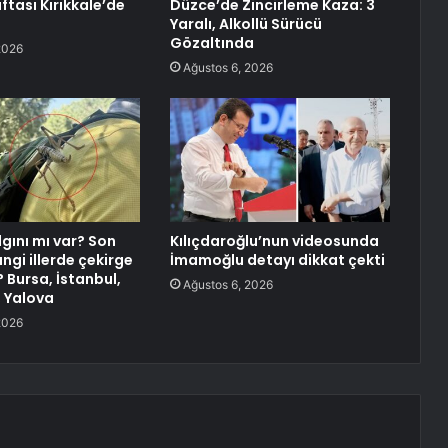
aftası Kırıkkale’de
Düzce’de Zincirleme Kaza: 3
Yaralı, Alkollü Sürücü
Gözaltında
2026
Ağustos 6, 2026
gını mı var? Son
Kılıçdaroğlu’nun videosunda
ngi illerde çekirge
İmamoğlu detayı dikkat çekti
? Bursa, İstanbul,
Ağustos 6, 2026
, Yalova
2026