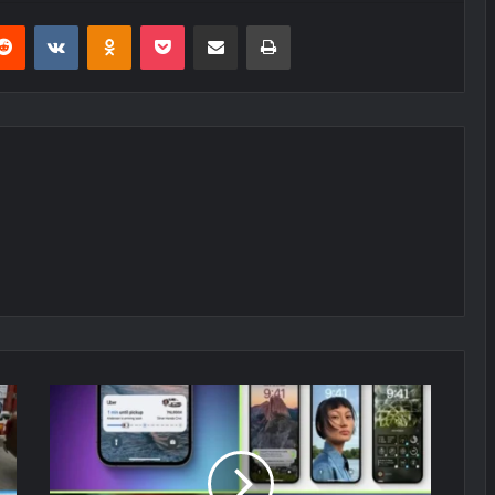
erest
Reddit
VKontakte
Odnoklassniki
Pocket
E-Posta ile paylaş
Yazdır