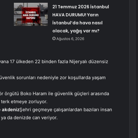
21 Temmuz 2026 İstanbul
HAVA DURUMU! Yarın
İstanbul’da hava nasıl
olacak, yağış var mı?
Ağustos 6, 2026
ana 17 ülkeden 22 binden fazla Nijeryalı düzensiz
üvenlik sorunları nedeniyle zor koşullarda yaşam
r örgütü Boko Haram ile güvenlik güçleri arasında
i terk etmeye zorluyor.
e
akdeniz
Şehri geçmeye çalışanlardan bazıları insan
e ya da denizde can veriyor.