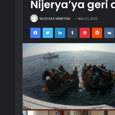
Nijerya’ya geri
MUSTAFA NİMETİGİL
Mart 31, 2023
Facebook
Twitter
LinkedIn
Tumblr
Pinterest
Reddit