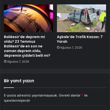
Balıkesir’de deprem mi
Aşkale’de Trafik Kazası: 7
oldu? 23 Temmuz
Yaralı
Balıkesir’de en son ne
Ağustos 7, 2026
zaman deprem oldu,
depremin şiddeti belli mi?
Ağustos 7, 2026
Bir yanıt yazın
E-posta adresiniz yayınlanmayacak.
Gerekli alanlar
*
ile
işaretlenmişlerdir
Y