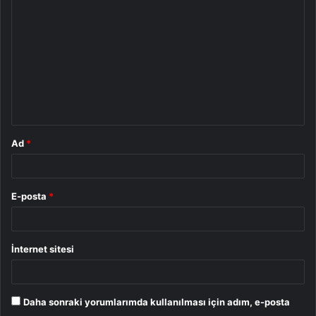
o
r
u
m
*
Ad
*
E-posta
*
İnternet sitesi
Daha sonraki yorumlarımda kullanılması için adım, e-posta