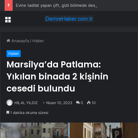
Evine tadilat yapan çift, gizli bölmede deste deste para buldu
Menü
Anasayfa
/
Haber
Haber
Marsilya’da Patlama:
Yıkılan binada 2 kişinin
cesedi bulundu
HİLAL YILDIZ
Nisan 10, 2023
0
10
1 dakika okuma süresi