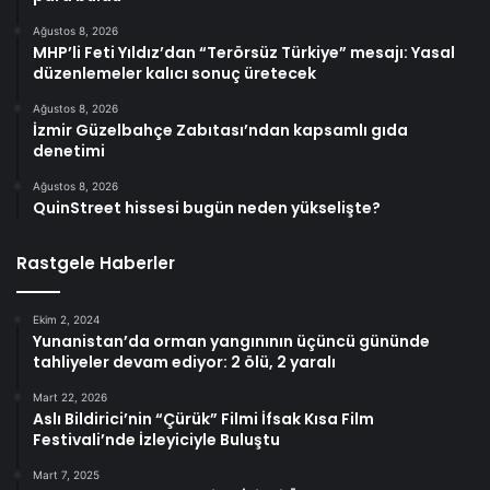
Ağustos 8, 2026
MHP’li Feti Yıldız’dan “Terörsüz Türkiye” mesajı: Yasal
düzenlemeler kalıcı sonuç üretecek
Ağustos 8, 2026
İzmir Güzelbahçe Zabıtası’ndan kapsamlı gıda
denetimi
Ağustos 8, 2026
QuinStreet hissesi bugün neden yükselişte?
Rastgele Haberler
Ekim 2, 2024
Yunanistan’da orman yangınının üçüncü gününde
tahliyeler devam ediyor: 2 ölü, 2 yaralı
Mart 22, 2026
Aslı Bildirici’nin “Çürük” Filmi İfsak Kısa Film
Festivali’nde İzleyiciyle Buluştu
Mart 7, 2025