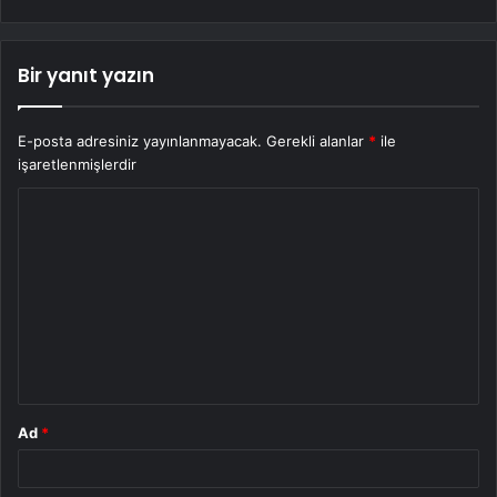
Bir yanıt yazın
E-posta adresiniz yayınlanmayacak.
Gerekli alanlar
*
ile
işaretlenmişlerdir
Y
o
r
u
m
*
Ad
*