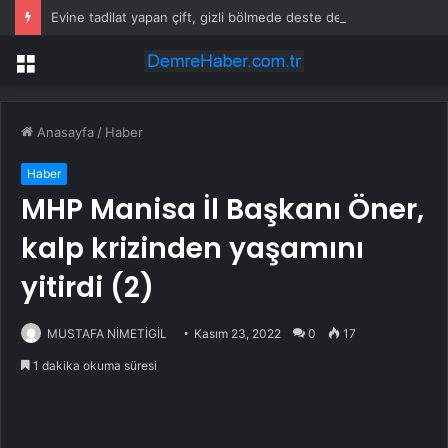
Evine tadilat yapan çift, gizli bölmede deste deste para buldu
Menü
Anasayfa
/
Haber
Haber
MHP Manisa İl Başkanı Öner,
kalp krizinden yaşamını
yitirdi (2)
MUSTAFA NİMETİGİL
Kasım 23, 2022
0
17
1 dakika okuma süresi