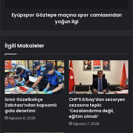
Eyüpspor Göztepe maçına spor camiasından
yoğun ilgi
İlgili Makaleler
İzmir Güzelbahçe
CHP’li Erbay’dan sezaryen
Zabıtası’ndan kapsamlı
cezasına tepki:
gıda denetimi
‘Cezalandırma değil,
eğitim olmalı’
Ağustos 8, 2026
Ağustos 7, 2026