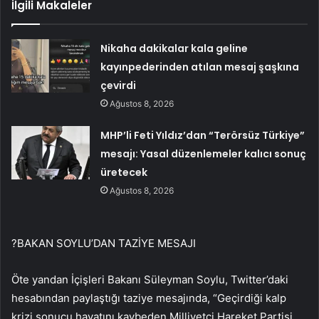
İlgili Makaleler
Nikaha dakikalar kala geline
kayınpederinden atılan mesaj şaşkına
çevirdi
Ağustos 8, 2026
MHP’li Feti Yıldız’dan “Terörsüz Türkiye”
mesajı: Yasal düzenlemeler kalıcı sonuç
üretecek
Ağustos 8, 2026
?BAKAN SOYLU’DAN TAZİYE MESAJI
Öte yandan İçişleri Bakanı Süleyman Soylu, Twitter’daki
hesabından paylaştığı taziye mesajında, “Geçirdiği kalp
krizi sonucu hayatını kaybeden Milliyetçi Hareket Partisi