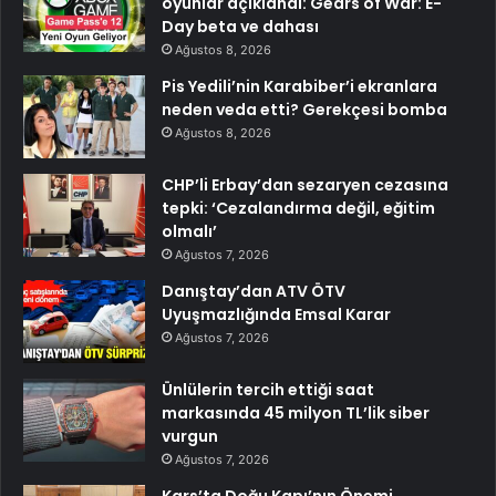
oyunlar açıklandı: Gears of War: E-
Day beta ve dahası
Ağustos 8, 2026
Pis Yedili’nin Karabiber’i ekranlara
neden veda etti? Gerekçesi bomba
Ağustos 8, 2026
CHP’li Erbay’dan sezaryen cezasına
tepki: ‘Cezalandırma değil, eğitim
olmalı’
Ağustos 7, 2026
Danıştay’dan ATV ÖTV
Uyuşmazlığında Emsal Karar
Ağustos 7, 2026
Ünlülerin tercih ettiği saat
markasında 45 milyon TL’lik siber
vurgun
Ağustos 7, 2026
Kars’ta Doğu Kapı’nın Önemi