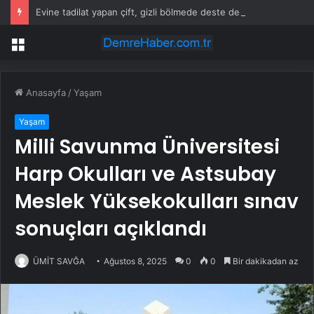
Evine tadilat yapan çift, gizli bölmede deste deste para buldu
Menü
Anasayfa
/
Yaşam
Yaşam
Milli Savunma Üniversitesi
Harp Okulları ve Astsubay
Meslek Yüksekokulları sınav
sonuçları açıklandı
ÜMİT SAVĞA
Ağustos 8, 2025
0
0
Bir dakikadan az