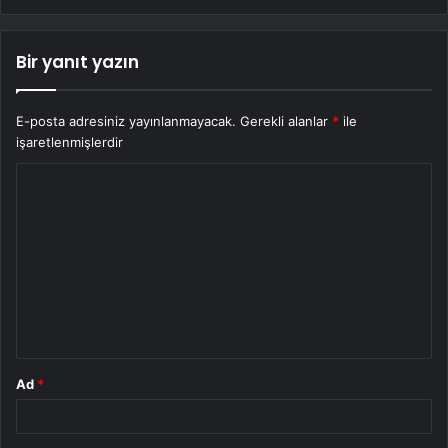
Bir yanıt yazın
E-posta adresiniz yayınlanmayacak.
Gerekli alanlar
*
ile
işaretlenmişlerdir
Y
o
r
u
m
*
Ad
*