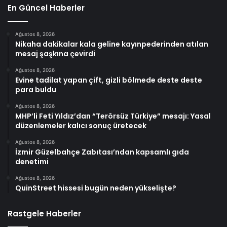
En Güncel Haberler
Ağustos 8, 2026
Nikaha dakikalar kala geline kayınpederinden atılan
mesaj şaşkına çevirdi
Ağustos 8, 2026
Evine tadilat yapan çift, gizli bölmede deste deste
para buldu
Ağustos 8, 2026
MHP’li Feti Yıldız’dan “Terörsüz Türkiye” mesajı: Yasal
düzenlemeler kalıcı sonuç üretecek
Ağustos 8, 2026
İzmir Güzelbahçe Zabıtası’ndan kapsamlı gıda
denetimi
Ağustos 8, 2026
QuinStreet hissesi bugün neden yükselişte?
Rastgele Haberler