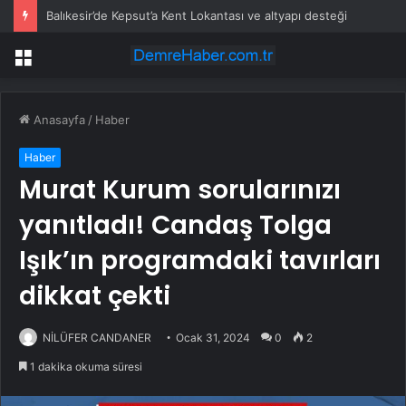
Balıkesir’de Kepsut’a Kent Lokantası ve altyapı desteği
Menü
Anasayfa
/
Haber
Haber
Murat Kurum sorularınızı
yanıtladı! Candaş Tolga
Işık’ın programdaki tavırları
dikkat çekti
NİLÜFER CANDANER
Ocak 31, 2024
0
2
1 dakika okuma süresi