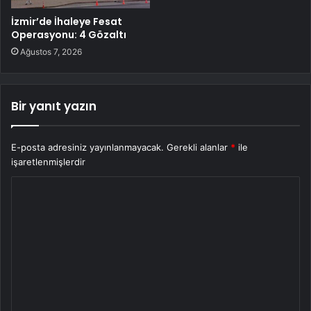
İzmir’de İhaleye Fesat
Operasyonu: 4 Gözaltı
Ağustos 7, 2026
Bir yanıt yazın
E-posta adresiniz yayınlanmayacak.
Gerekli alanlar
*
ile
işaretlenmişlerdir
Y
o
r
u
m
*