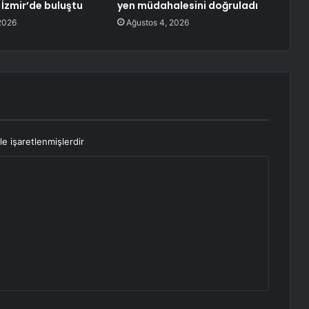
 İzmir’de buluştu
yen müdahalesini doğruladı
2026
Ağustos 4, 2026
le işaretlenmişlerdir