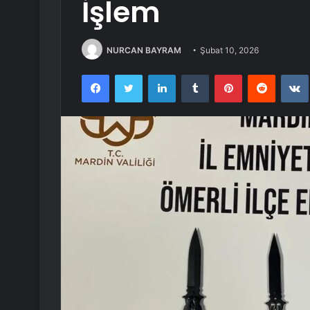
İşlem
NURCAN BAYRAM
Şubat 10, 2026
Facebook
Twitter
LinkedIn
Tumblr
Pinterest
Reddit