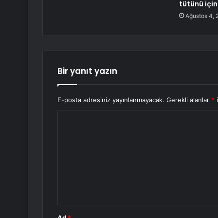
tütünü için
Ağustos 4, 
Bir yanıt yazın
E-posta adresiniz yayınlanmayacak.
Gerekli alanlar
*
i
Y
o
r
u
m
*
Ad
*