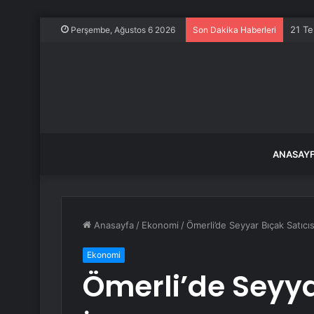
21 Te
Perşembe, Ağustos 6 2026
Son Dakika Haberleri
ANASAY
Anasayfa
/
Ekonomi
/
Ömerli’de Seyyar Bıçak Satıcı
Ekonomi
Ömerli’de Seyya