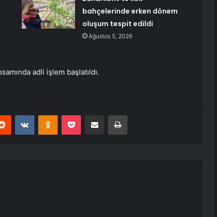
bahçelerinde erken dönem
oluşum tespit edildi
Ağustos 5, 2026
samında adli işlem başlatıldı.
erest
Reddit
VKontakte
Odnoklassniki
Pocket
E-Posta ile paylaş
Yazdır