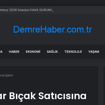
mmuz 2026 İstanbul HAVA DURUMU! Yarın İstanbul’da hava nasıl olacak, 
FA
HABER
EKONOMI
SAĞLIK
TEKNOLOJI
YAŞAM
sına İşlem
r Bıçak Satıcısına