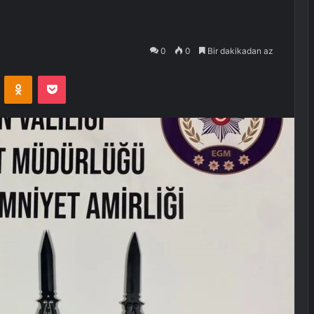
0
0
Bir dakikadan az
VKontakte
Odnoklassniki
Pocket