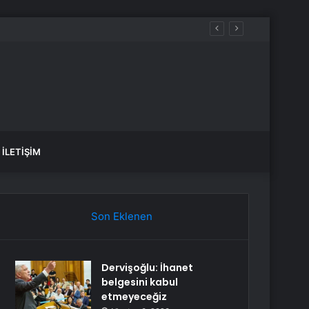
yağış var mı?
İLETIŞIM
Son Eklenen
Dervişoğlu: İhanet
belgesini kabul
etmeyeceğiz