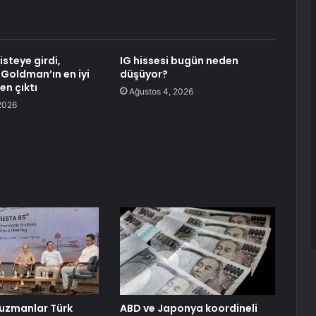
isteye girdi,
IG hissesi bugün neden
oldman’ın en iyi
düşüyor?
en çıktı
Ağustos 4, 2026
2026
 uzmanlar Türk
ABD ve Japonya koordineli