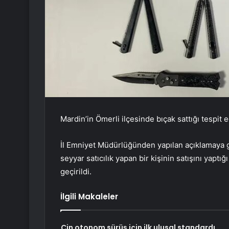
Mardin’in Ömerli ilçesinde bıçak sattığı tespit e
İl Emniyet Müdürlüğünden yapılan açıklamaya g
seyyar satıcılık yapan bir kişinin satışını yaptı
geçirildi.
İlgili Makaleler
Çin otonom sürüş için ilk ulusal standardı