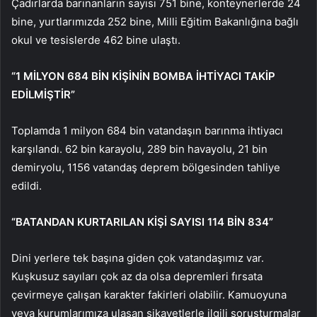
Çadırlarda barınanların sayısı 751 bine, konteynerlerde 24
bine, yurtlarımızda 252 bine, Milli Eğitim Bakanlığına bağlı
okul ve tesislerde 462 bine ulaştı.
“1 MİLYON 684 BİN KİŞİNİN BOMBA İHTİYACI TAKİP
EDİLMİŞTİR”
Toplamda 1 milyon 684 bin vatandaşın barınma ihtiyacı
karşılandı. 62 bin karayolu, 289 bin havayolu, 21 bin
demiryolu, 1156 vatandaş deprem bölgesinden tahliye
edildi.
“BATANDAN KURTARILAN KİŞİ SAYISI 114 BİN 834”
Dini yerlere tek başına giden çok vatandaşımız var.
Kuşkusuz sayıları çok az da olsa depremleri fırsata
çevirmeye çalışan karakter fakirleri olabilir. Kamuoyuna
veya kurumlarımıza ulaşan şikayetlerle ilgili soruşturmalar