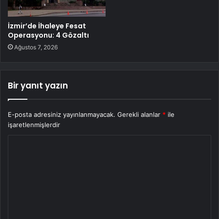
İzmir’de İhaleye Fesat
Operasyonu: 4 Gözaltı
Ağustos 7, 2026
Bir yanıt yazın
E-posta adresiniz yayınlanmayacak.
Gerekli alanlar
*
ile
işaretlenmişlerdir
Y
o
r
u
m
*