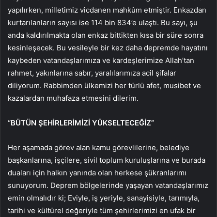
yapılırken, milletimiz vicdanen mahkûm etmiştir. Enkazdan
kurtarılanların sayısı ise 114 bin 834’e ulaştı. Bu sayı, şu
anda kaldırılmakta olan enkaz bittikten kısa bir süre sonra
kesinleşecek. Bu vesileyle bir kez daha depremde hayatını
kaybeden vatandaşlarımıza ve kardeşlerimize Allah’tan
rahmet, yakınlarına sabır, yaralılarımıza acil şifalar
diliyorum. Rabbimden ülkemizi her türlü afet, musibet ve
kazalardan muhafaza etmesini dilerim.
“BÜTÜN ŞEHİRLERİMİZİ YÜKSELTECEĞİZ”
Her aşamada görev alan kamu görevlilerine, belediye
başkanlarına, işçilere, sivil toplum kuruluşlarına ve burada
duaları için halkın yanında olan herkese şükranlarımı
sunuyorum. Deprem bölgelerinde yaşayan vatandaşlarımız
emin olmalıdır ki; Eviyle, iş yeriyle, sanayisiyle, tarımıyla,
tarihi ve kültürel değeriyle tüm şehirlerimizi en ufak bir