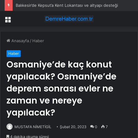
Balıkesir’de Kepsut’a Kent Lokantası ve altyapı desteği
Menü
Anasayfa
/
Haber
Haber
Osmaniye’de kaç konut
yapılacak? Osmaniye’de
deprem sonrası evler ne
zaman ve nereye
yapılacak?
MUSTAFA NİMETİGİL
Şubat 20, 2023
0
7
4 dakika okuma süresi