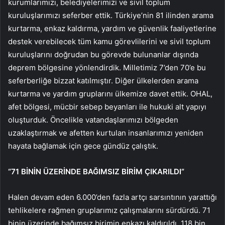
kurumlarımızı, belediyelerimizi ve sivil toplum
kuruluşlarımızı seferber ettik. Türkiye’nin 81 ilinden arama
kurtarma, enkaz kaldırma, yardım ve güvenlik faaliyetlerine
destek verebilecek tüm kamu görevlilerini ve sivil toplum
kuruluşlarını doğrudan bu görevde bulunanlar dışında
deprem bölgesine yönlendirdik. Milletimiz 7’den 70’e bu
seferberliğe bizzat katılmıştır. Diğer ülkelerden arama
kurtarma ve yardım gruplarını ülkemize davet ettik. OHAL,
afet bölgesi, mücbir sebep beyanları ile hukuki alt yapıyı
oluşturduk. Öncelikle vatandaşlarımızı bölgeden
uzaklaştırmak ve afetten kurtulan insanlarımızı yeniden
hayata bağlamak için gece gündüz çalıştık.
“71 BİNİN ÜZERİNDE BAĞIMSIZ BİRİM ÇIKARILDI”
Halen devam eden 6.000’den fazla artçı sarsıntının yarattığı
tehlikelere rağmen gruplarımız çalışmalarını sürdürdü. 71
binin üzerinde bağımsız birimin enkazı kaldırıldı. 118 bin