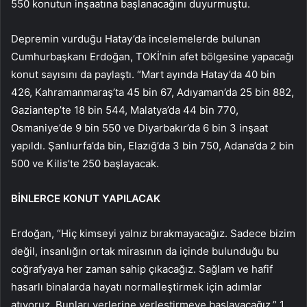
550 konutun inşaatına başlanacağını duyurmuştu.
Depremin vurduğu Hatay’da incelemelerde bulunan
Cumhurbaşkanı Erdoğan, TOKİ’nin afet bölgesine yapacağı
konut sayısını da paylaştı. “Mart ayında Hatay’da 40 bin
426, Kahramanmaraş’ta 45 bin 67, Adıyaman’da 25 bin 882,
Gaziantep’te 18 bin 544, Malatya’da 44 bin 770,
Osmaniye’de 9 bin 550 ve Diyarbakır’da 6 bin 3 inşaat
yapıldı. Şanlıurfa’da bin, Elazığ’da 3 bin 750, Adana’da 2 bin
500 ve Kilis’te 250 başlayacak.
BİNLERCE KONUT YAPILACAK
Erdoğan, “Hiç kimseyi yalnız bırakmayacağız. Sadece bizim
değil, insanlığın ortak mirasının da içinde bulunduğu bu
coğrafyaya her zaman sahip çıkacağız. Sağlam ve hafif
hasarlı binalarda hayatı normalleştirmek için adımlar
atıyoruz. Bunları yerlerine yerleştirmeye başlayacağız.” 1