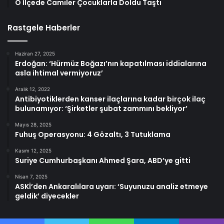
O İlçede Camiler Çocuklarla Doldu Taştı
Rastgele Haberler
Haziran 27, 2025
Erdoğan: ‘Hürmüz Boğazı’nın kapatılması iddialarına
asla ihtimal vermiyoruz’
Aralık 12, 2022
Antibiyotiklerden kanser ilaçlarına kadar birçok ilaç
bulunamıyor: ‘Şirketler şubat zammını bekliyor’
Mayıs 28, 2025
Fuhuş Operasyonu: 4 Gözaltı, 3 Tutuklama
Kasım 12, 2025
Suriye Cumhurbaşkanı Ahmed Şara, ABD’ye gitti
Nisan 7, 2025
ASKİ’den Ankaralılara uyarı: ‘Suyunuzu analiz etmeye
geldik’ diyecekler