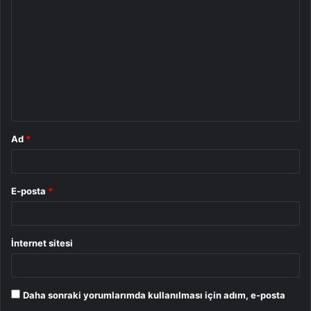
o
r
u
m
*
Ad
*
E-posta
*
İnternet sitesi
Daha sonraki yorumlarımda kullanılması için adım, e-posta