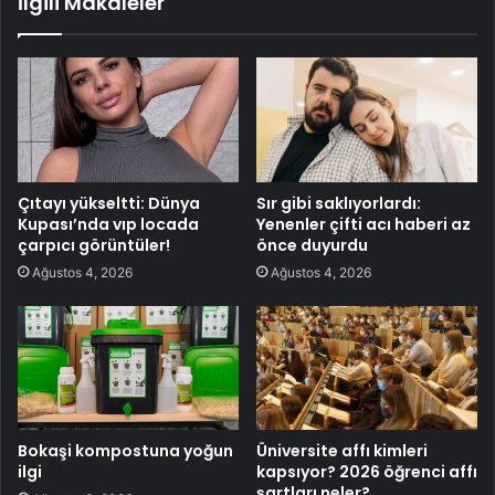
İlgili Makaleler
Çıtayı yükseltti: Dünya
Sır gibi saklıyorlardı:
Kupası’nda vıp locada
Yenenler çifti acı haberi az
çarpıcı görüntüler!
önce duyurdu
Ağustos 4, 2026
Ağustos 4, 2026
Bokaşi kompostuna yoğun
Üniversite affı kimleri
ilgi
kapsıyor? 2026 öğrenci affı
şartları neler?