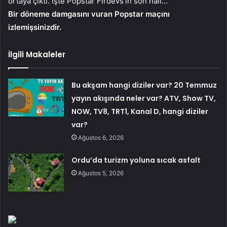
ortaya çıktı. İşte Popstar Firdevs’in son hali…
Bir döneme damgasını vuran Popstar maçını
izlemişsinizdir.
İlgili Makaleler
Bu akşam hangi diziler var? 20 Temmuz
yayın akışında neler var? ATV, Show TV,
NOW, TV8, TRT1, Kanal D, hangi diziler
var?
Ağustos 6, 2026
Ordu’da turizm yoluna sıcak asfalt
Ağustos 5, 2026