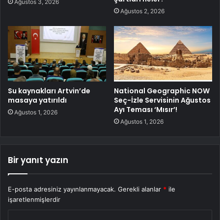
Ağustos 3, 2026
Ağustos 2, 2026
Su kaynakları Artvin’de
National Geographic NOW
masaya yatırıldı
Seç-İzle Servisinin Ağustos
Ayı Teması ‘Mısır’!
Ağustos 1, 2026
Ağustos 1, 2026
Bir yanıt yazın
E-posta adresiniz yayınlanmayacak.
Gerekli alanlar
*
ile
işaretlenmişlerdir
Y