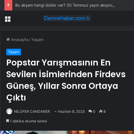
Bu akşam hangi diziler var? 20 Temmuz yayın akışında neler var? ATV, Show TV, NOW, TV8, TRT1, Kanal D, hangi diziler var?
Menü
Anasayfa
/
Yaşam
Yaşam
Popstar Yarışmasının En
Sevilen İsimlerinden Firdevs
Güneş, Yıllar Sonra Ortaya
Çıktı
NİLÜFER CANDANER
Haziran 8, 2023
0
8
1 dakika okuma süresi