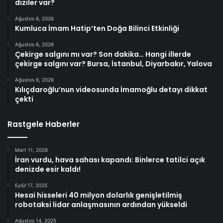
diziler var?
Ağustos 6, 2026
Kumluca İmam Hatip’ten Doğa Bilinci Etkinliği
Ağustos 6, 2026
Çekirge salgını mı var? Son dakika… Hangi illerde
çekirge salgını var? Bursa, İstanbul, Diyarbakır, Yalova
Ağustos 6, 2026
Kılıçdaroğlu’nun videosunda İmamoğlu detayı dikkat
çekti
Rastgele Haberler
Mart 11, 2026
İran vurdu, hava sahası kapandı: Binlerce tatilci açık
denizde esir kaldı!
Eylül 17, 2025
Hesai hisseleri 40 milyon dolarlık genişletilmiş
robotaksi lidar anlaşmasının ardından yükseldi
Ağustos 14, 2025