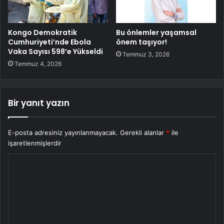
Kongo Demokratik
Bu önlemler yaşamsal
Cumhuriyeti’nde Ebola
önem taşıyor!
Vaka Sayısı 598’e Yükseldi
Temmuz 3, 2026
Temmuz 4, 2026
Bir yanıt yazın
E-posta adresiniz yayınlanmayacak.
Gerekli alanlar
*
ile
işaretlenmişlerdir
Y
o
r
u
m