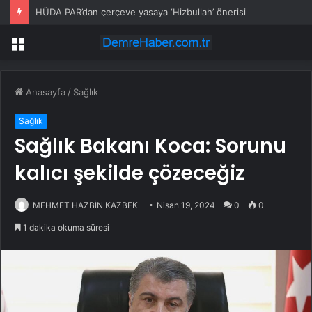
HÜDA PAR’dan çerçeve yasaya ‘Hizbullah’ önerisi
Menü
Anasayfa
/
Sağlık
Sağlık
Sağlık Bakanı Koca: Sorunu
kalıcı şekilde çözeceğiz
MEHMET HAZBİN KAZBEK
Nisan 19, 2024
0
0
1 dakika okuma süresi