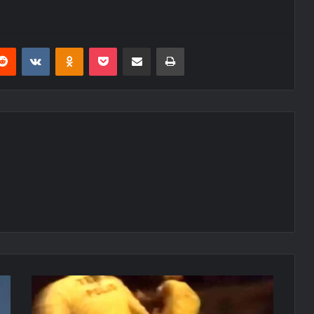
erest
Reddit
VKontakte
Odnoklassniki
Pocket
E-Posta ile paylaş
Yazdır