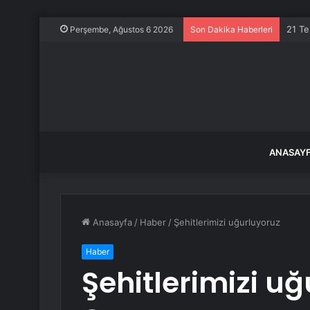
21 Te
Perşembe, Ağustos 6 2026
Son Dakika Haberleri
ANASAY
Anasayfa
/
Haber
/
Şehitlerimizi uğurluyoruz
Haber
Şehitlerimizi u