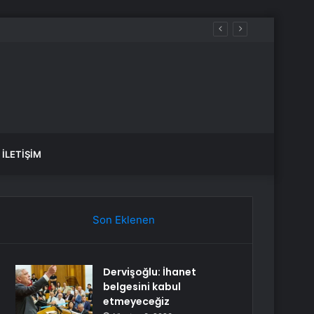
yağış var mı?
İLETIŞIM
Son Eklenen
Dervişoğlu: İhanet
belgesini kabul
etmeyeceğiz