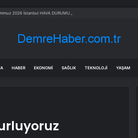
mmuz 2026 İstanbul HAVA DURUMU! Yarın İstanbul’da hava nasıl olacak, 
FA
HABER
EKONOMI
SAĞLIK
TEKNOLOJI
YAŞAM
ğurluyoruz