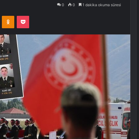
0
0
1 dakika okuma süresi
VKontakte
Odnoklassniki
Pocket