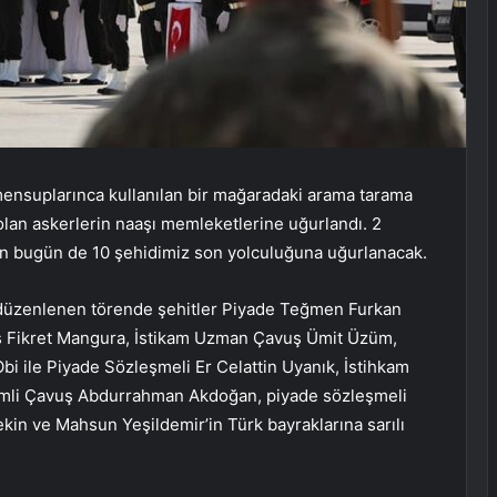
mensuplarınca kullanılan bir mağaradaki arama tarama
olan askerlerin naaşı memleketlerine uğurlandı. 2
en bugün de 10 şehidimiz son yolculuğuna uğurlanacak.
düzenlenen törende şehitler Piyade Teğmen Furkan
 Fikret Mangura, İstikam Uzman Çavuş Ümit Üzüm,
 ile Piyade Sözleşmeli Er Celattin Uyanık, İstihkam
li Çavuş Abdurrahman Akdoğan, piyade sözleşmeli
in ve Mahsun Yeşildemir’in Türk bayraklarına sarılı