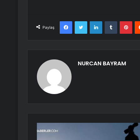
Facebook
Twitter
LinkedIn
Tumblr
Pint
Paylaş
NURCAN BAYRAM