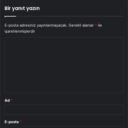
Bir yanıt yazın
E-posta adresiniz yayınlanmayacak.
Gerekli alanlar
*
ile
işaretlenmişlerdir
Y
o
r
u
m
*
Ad
*
E-posta
*