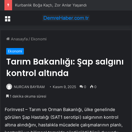
Kurbanlık Boğa Kaçtı, Zor Anlar Yaşandı
Menü
Anasayfa
/
Ekonomi
Ekonomi
Tarım Bakanlığı: Şap salgını
kontrol altında
NURCAN BAYRAM
Kasım 9, 2025
0
0
1 dakika okuma süresi
ForInvest – Tarım ve Orman Bakanlığı, ülke genelinde
görülen Şap Hastalığı (SAT1 serotipi) salgınının kontrol
altına alındığını, hastalıkla mücadele çalışmalarının planlı,