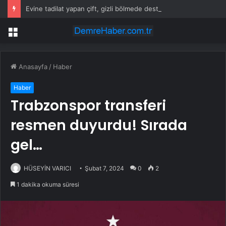
Evine tadilat yapan çift, gizli bölmede deste deste para buldu
Menü
Anasayfa
/
Haber
Haber
Trabzonspor transferi
resmen duyurdu! Sırada
gel…
HÜSEYİN VARICI
Şubat 7, 2024
0
2
1 dakika okuma süresi