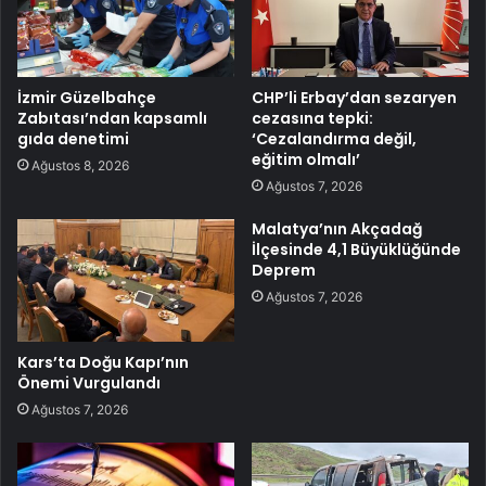
İzmir Güzelbahçe
CHP’li Erbay’dan sezaryen
Zabıtası’ndan kapsamlı
cezasına tepki:
gıda denetimi
‘Cezalandırma değil,
eğitim olmalı’
Ağustos 8, 2026
Ağustos 7, 2026
Malatya’nın Akçadağ
İlçesinde 4,1 Büyüklüğünde
Deprem
Ağustos 7, 2026
Kars’ta Doğu Kapı’nın
Önemi Vurgulandı
Ağustos 7, 2026