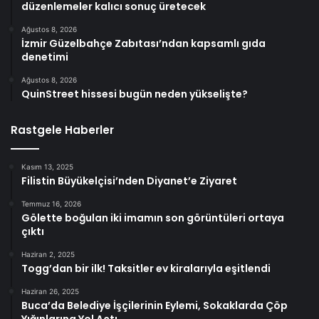
düzenlemeler kalıcı sonuç üretecek
Ağustos 8, 2026
İzmir Güzelbahçe Zabıtası’ndan kapsamlı gıda
denetimi
Ağustos 8, 2026
QuinStreet hissesi bugün neden yükselişte?
Rastgele Haberler
Kasım 13, 2025
Filistin Büyükelçisi’nden Diyanet’e Ziyaret
Temmuz 16, 2026
Gölette boğulan iki imamın son görüntüleri ortaya
çıktı
Haziran 2, 2025
Togg’dan bir ilk! Taksitler ev kiralarıyla eşitlendi
Haziran 26, 2025
Buca’da Belediye İşçilerinin Eylemi, Sokaklarda Çöp
Yığınlarına Yol Açtı