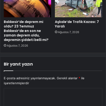
Balıkesir’de deprem mi
Aşkale’de Trafik Kazası: 7
oldu? 23 Temmuz
Yaralı
Balıkesir’de en son ne
Ağustos 7, 2026
zaman deprem oldu,
depremin şiddeti belli mi?
Ağustos 7, 2026
Bir yanıt yazın
E-posta adresiniz yayınlanmayacak.
Gerekli alanlar
*
ile
işaretlenmişlerdir
Y
o
r