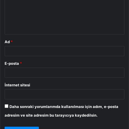
u
m
*
Ad
*
E-posta
*
İnternet sitesi
Daha sonraki yorumlarımda kullanılması için adım, e-posta
adresim ve site adresim bu tarayıcıya kaydedilsin.