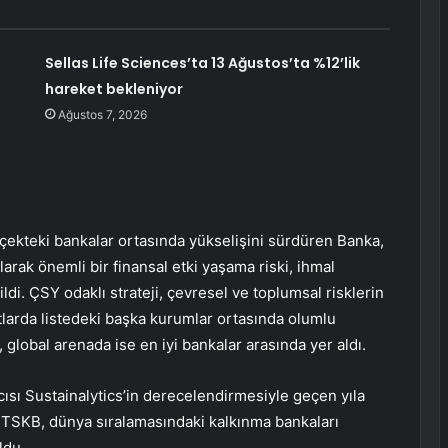
Sellas Life Sciences’ta 13 Ağustos’ta %12’lik
hareket bekleniyor
Ağustos 7, 2026
lçekteki bankalar ortasında yükselişini sürdüren Banka,
arak önemli bir finansal etki yaşama riski, ihmal
ldi. ÇSY odaklı strateji, çevresel ve toplumsal risklerin
tlarda listedeki başka kurumlar ortasında olumlu
, global arenada ise en iyi bankalar arasında yer aldı.
ısı Sustainalytics’in derecelendirmesiyle geçen yıla
TSKB, dünya sıralamasındaki kalkınma bankaları
ldu.