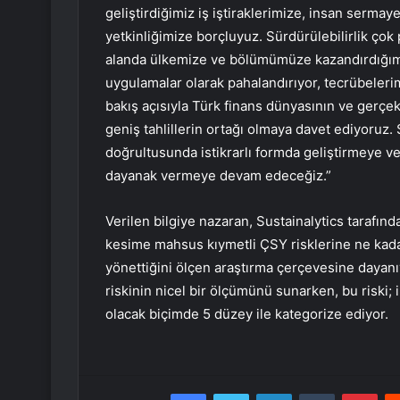
geliştirdiğimiz iş iştiraklerimize, insan serma
yetkinliğimize borçluyuz. Sürdürülebilirlik çok
alanda ülkemize ve bölümümüze kazandırdığımız 
uygulamalar olarak pahalandırıyor, tecrübeleri
bakış açısıyla Türk finans dünyasının ve gerçe
geniş tahlillerin ortağı olmaya davet ediyoruz. 
doğrultusunda istikrarlı formda geliştirmeye 
dayanak vermeye devam edeceğiz.”
Verilen bilgiye nazaran, Sustainalytics tarafın
kesime mahsus kıymetli ÇSY risklerine ne kadar
yönettiğini ölçen araştırma çerçevesine dayan
riskinin nicel bir ölçümünü sunarken, bu riski; 
olacak biçimde 5 düzey ile kategorize ediyor.
Facebook
Twitter
LinkedIn
Tumblr
Pint