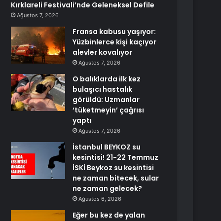
Kırklareli Festivali’nde Geleneksel Defile
Ağustos 7, 2026
Fransa kabusu yaşıyor:
Yüzbinlerce kişi kaçıyor
alevler kovalıyor
Ağustos 7, 2026
O balıklarda ilk kez
bulaşıcı hastalık
görüldü: Uzmanlar
‘tüketmeyin’ çağrısı
yaptı
Ağustos 7, 2026
İstanbul BEYKOZ su
kesintisi! 21-22 Temmuz
İSKİ Beykoz su kesintisi
ne zaman bitecek, sular
ne zaman gelecek?
Ağustos 6, 2026
Eğer bu kez de yalan