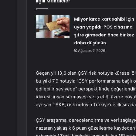
İlgili Makaleler
Milyonlarca kart sahibi için
uyarı yapıldı: POS cihazına
şifre girmeden önce bir kez
daha düşünün
Ağustos 7, 2026
Geçen yıl 13,6 olan ÇSY risk notuyla küresel ö
bu yılki 7,9 notuyla “ÇSY performansına bağlı ol
edilebilir seviyede” perspektifinde değerlendiri
idaresi, insan sermayesi ve iş etiği üzere boyu
ayrışan TSKB, risk notuyla Türkiye’de ilk sırada
ÇSY araştırma, derecelendirme ve veri sağlayıc
nazaran yaklaşık 6 puan güzelleşme kaydeden 
ortasında 12’nci, bankalar arasında ise 15’inci o