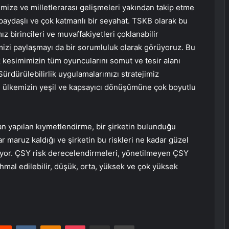
yemize ve milletlerarası gelişmeleri yakından takip etme
 paydaşlı ve çok katmanlı bir seyahat. TSKB olarak bu
birincileri ve muvaffakiyetleri çoklanabilir
mizi paylaşmayı da bir sorumluluk olarak görüyoruz. Bu
k kesimimizin tüm oyuncularını somut ve tesir alanı
Sürdürülebilirlik uygulamalarımızı stratejimiz
ve ülkemizin yeşil ve kapsayıcı dönüşümüne çok boyutlu
dan yapılan kıymetlendirme, bir şirketin bulunduğu
 maruz kaldığı ve şirketin bu riskleri ne kadar güzel
ıyor. ÇSY risk derecelendirmeleri, yönetilmeyen ÇSY
ihmal edilebilir, düşük, orta, yüksek ve çok yüksek
erest
Reddit
VKontakte
Odnoklassniki
Pocket
E-Posta ile paylaş
Yazdır