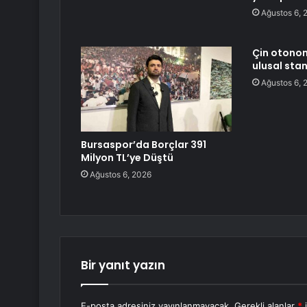
Ağustos 6, 
Çin otonom 
ulusal sta
Ağustos 6, 
Bursaspor’da Borçlar 391
Milyon TL’ye Düştü
Ağustos 6, 2026
Bir yanıt yazın
E-posta adresiniz yayınlanmayacak.
Gerekli alanlar
*
i