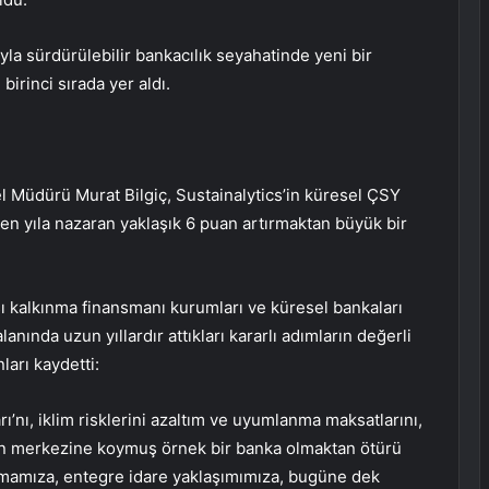
yla sürdürülebilir bankacılık seyahatinde yeni bir
irinci sırada yer aldı.
 Müdürü Murat Bilgiç, Sustainalytics’in küresel ÇSY
n yıla nazaran yaklaşık 6 puan artırmaktan büyük bir
ası kalkınma finansmanı kurumları ve küresel bankaları
lanında uzun yıllardır attıkları kararlı adımların değerli
nları kaydetti:
’nı, iklim risklerini azaltım ve uyumlanma maksatlarını,
n merkezine koymuş örnek bir banka olmaktan ötürü
kmamıza, entegre idare yaklaşımımıza, bugüne dek