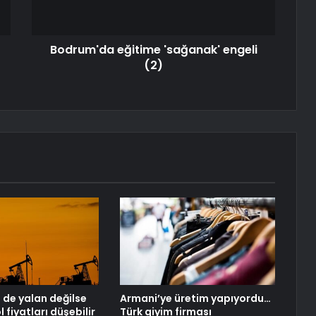
Bodrum'da eğitime 'sağanak' engeli
(2)
 de yalan değilse
Armani’ye üretim yapıyordu…
l fiyatları düşebilir
Türk giyim firması