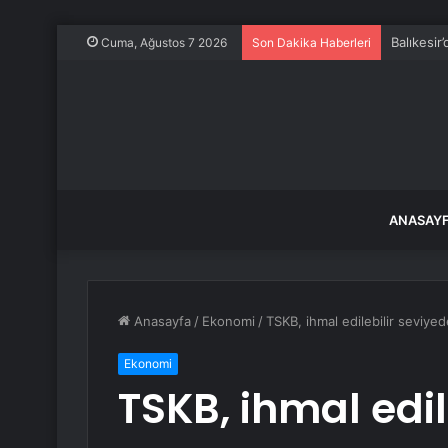
Balıkesir
Cuma, Ağustos 7 2026
Son Dakika Haberleri
ANASAY
Anasayfa
/
Ekonomi
/
TSKB, ihmal edilebilir seviye
Ekonomi
TSKB, ihmal edil