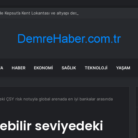
’de Kepsut’a Kent Lokantası ve altyapı desteği
FA
HABER
EKONOMI
SAĞLIK
TEKNOLOJI
YAŞAM
deki ÇSY risk notuyla global arenada en iyi bankalar arasında
ebilir seviyedeki