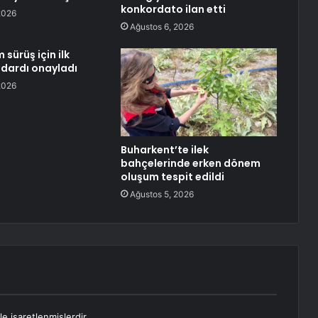
konkordato ilan etti
2026
Ağustos 6, 2026
sürüş için ilk
ndardı onayladı
2026
Buharkent’te ilek
bahçelerinde erken dönem
oluşum tespit edildi
Ağustos 5, 2026
le işaretlenmişlerdir