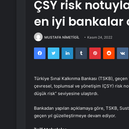
ÇSY risk notuyl
en iyi bankalar
MUSTAFA NİMETİGİL
Kasım 24, 2022
Facebook
Twitter
LinkedIn
Tumblr
Pinterest
Reddit
Türkiye Sınai Kalkınma Bankası (TSKB), geçen y
çevresel, toplumsal ve yönetişim (ÇSY) risk not
düşük risk” seviyesine ulaştırdı.
Bankadan yapılan açıklamaya göre, TSKB, Susta
geçen yıl güzelleştirmeye devam ediyor.