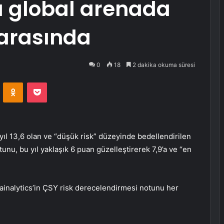
a global arenada
 arasında
0
18
2 dakika okuma süresi
VKontakte
Odnoklassniki
Pocket
ıl 13,6 olan ve “düşük risk” düzeyinde bedellendirilen
unu, bu yıl yaklaşık 6 puan güzelleştirerek 7,9’a ve “en
inalytics’in ÇSY risk derecelendirmesi notunu her