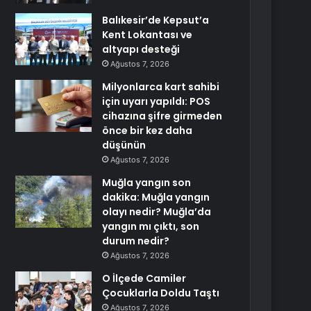
Balıkesir’de Kepsut’a
Kent Lokantası ve
altyapı desteği
Ağustos 7, 2026
Milyonlarca kart sahibi
için uyarı yapıldı: POS
cihazına şifre girmeden
önce bir kez daha
düşünün
Ağustos 7, 2026
Muğla yangın son
dakika: Muğla yangın
olayı nedir? Muğla’da
yangın mı çıktı, son
durum nedir?
Ağustos 7, 2026
O İlçede Camiler
Çocuklarla Doldu Taştı
Ağustos 7, 2026