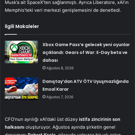
Musk’a ait SpaceX’ten sağlanmıştı. Ayrıca Liberatore, xAI’ın
Memphis’teki veri merkezi genişlemesini de denetledi.
İlgili Makaleler
Xbox Game Pass’e gelecek yeni oyunlar
açıklandı: Gears of War: E-Day beta ve
dahası
Ağustos 8, 2026
Danıştay’dan ATV ÖTV Uyuşmazlığında
Emsal Karar
Ağustos 7, 2026
CFO’nun ayrılığı xAI’daki üst düzey
istifa zincirinin son
halkasını
oluşturuyor. Ağustos ayında şirketin genel
danışmanı
Robert Keele
, görevde yalnızca bir yılı aşkın