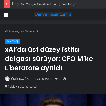
İnegöl’de Yangın Çıkartan Eski Eş Yakalanıyor
Menü
Anasayfa
/
Teknoloji
Teknoloji
xAI’da üst düzey istifa
dalgası sürüyor: CFO Mike
Liberatore ayrıldı
ÜMİT SAVĞA
Eylül 6, 2025
0
0
1 dakika okuma süresi