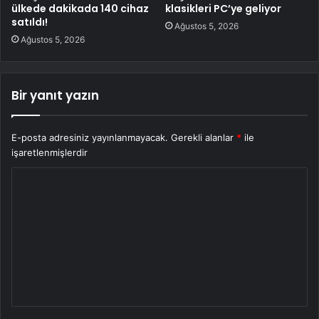
ülkede dakikada 140 cihaz
klasikleri PC’ye geliyor
satıldı!
Ağustos 5, 2026
Ağustos 5, 2026
Bir yanıt yazın
E-posta adresiniz yayınlanmayacak.
Gerekli alanlar
*
ile
işaretlenmişlerdir
Y
o
r
u
m
*