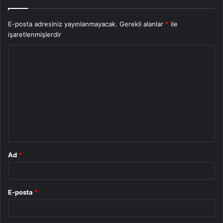
E-posta adresiniz yayınlanmayacak.
Gerekli alanlar
*
ile
işaretlenmişlerdir
Y
o
r
u
m
*
Ad
*
E-posta
*