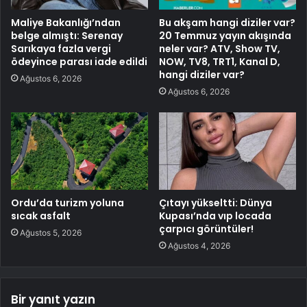
Maliye Bakanlığı’ndan
Bu akşam hangi diziler var?
belge almıştı: Serenay
20 Temmuz yayın akışında
Sarıkaya fazla vergi
neler var? ATV, Show TV,
ödeyince parası iade edildi
NOW, TV8, TRT1, Kanal D,
hangi diziler var?
Ağustos 6, 2026
Ağustos 6, 2026
Ordu’da turizm yoluna
Çıtayı yükseltti: Dünya
sıcak asfalt
Kupası’nda vıp locada
çarpıcı görüntüler!
Ağustos 5, 2026
Ağustos 4, 2026
Bir yanıt yazın