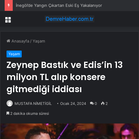
İnegöl’de Yangın Çıkartan Eski Eş Yakalanıyor
Menü
Anasayfa
/
Yaşam
Yaşam
Zeynep Bastık ve Edis’in 13
milyon TL alıp konsere
gitmediği iddiası
MUSTAFA NİMETİGİL
Ocak 24, 2024
0
2
2 dakika okuma süresi