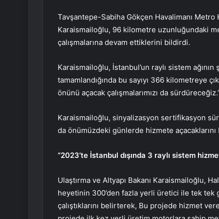
Tavşantepe-Sabiha Gökçen Havalimanı Metro Hatt
Karaismailoğlu, 96 kilometre uzunluğundaki me
çalışmalarına devam ettiklerini bildirdi.
Karaismailoğlu, İstanbul’un raylı sistem ağını
tamamlandığında bu sayıyı 366 kilometreye çıkar
önünü açacak çalışmalarımızı da sürdüreceğiz.”
Karaismailoğlu, sinyalizasyon sertifikasyon s
da önümüzdeki günlerde hizmete açacaklarını b
“2023’te İstanbul dışında 3 raylı sistem hizm
Ulaştırma ve Altyapı Bakanı Karaismailoğlu, Ha
heyetinin 300’den fazla yerli üretici ile tek tek
çalıştıklarını belirterek, Bu projede hizmet ve
projede ilk kez yerli üretim motorlara sahip m