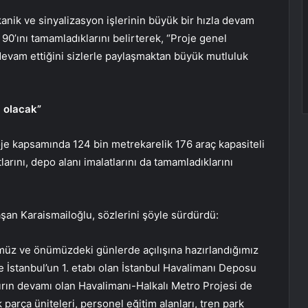
kanik ve sinyalizasyon işlerinin büyük bir hızla devam
90’ını tamamladıklarını belirterek, “Proje genel
 devam ettiğini sizlerle paylaşmaktan büyük mutluluk
i olacak”
oje kapsamında 124 bin metrekarelik 176 araç kapasiteli
larını, depo alanı imalatlarını da tamamladıklarını
laşan Karaismailoğlu, sözlerini şöyle sürdürdü:
müz ve önümüzdeki günlerde açılışına hazırlandığımız
e İstanbul’un 1. etabı olan İstanbul Havalimanı Deposu
nırın devamı olan Havalimanı-Halkalı Metro Projesi de
parça üniteleri, personel eğitim alanları, tren park