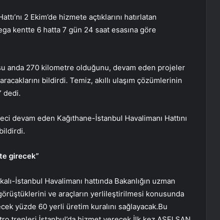
ı’nı 2 Ekim’de hizmete açtıklarını hatırlatan
ga kentte 6 hatta 7 gün 24 saat esasına göre
n şu anda 270 kilometre olduğunu, devam eden projeler
acaklarını bildirdi. Temiz, akıllı ulaşım çözümlerinin
 dedi.
üreci devam eden Kağıthane-İstanbul Havalimanı Hattını
ildirdi.
ete girecek”
lkalı-İstanbul Havalimanı hattında Bakanlığın uzman
 görüştüklerini ve araçların yerlileştirilmesi konusunda
recek yüzde 60 yerli üretim kuralını sağlayacak.Bu
etro trenleri İstanbul’da hizmet verecek.İlk kez ASELSAN