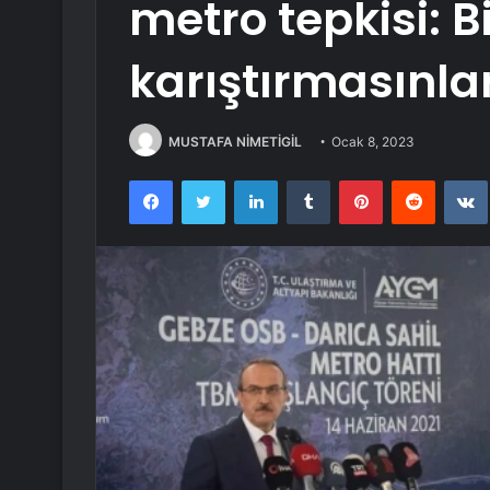
metro tepkisi: Bi
karıştırmasınla
MUSTAFA NİMETİGİL
Ocak 8, 2023
Facebook
Twitter
LinkedIn
Tumblr
Pinterest
Reddit