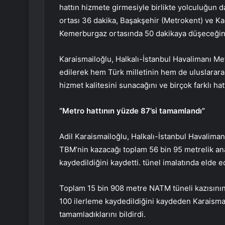
hattın hizmete girmesiyle birlikte yolculuğun 
ortası 36 dakika, Başakşehir (Metrokent) ve K
Kemerburgaz ortasında 50 dakikaya düşeceğini 
Karaismailoğlu, Halkalı-İstanbul Havalimanı Me
edilerek hem Türk milletinin hem de uluslararas
hizmet kalitesini sunacağını ve birçok farklı ha
“Metro hattının yüzde 87’si tamamlandı”
Adil Karaismailoğlu, Halkalı-İstanbul Havaliman
TBM’nin kazacağı toplam 56 bin 95 metrelik ana
kaydedildiğini kaydetti. tünel imalatında elde ed
Toplam 15 bin 908 metre NATM tüneli kazısının
100 ilerleme kaydedildiğini kaydeden Karaismai
tamamladıklarını bildirdi.