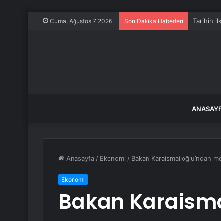
Tarihin i
Cuma, Ağustos 7 2026
Son Dakika Haberleri
ANASAY
Anasayfa
/
Ekonomi
/
Bakan Karaismailoğlu’ndan metr
Ekonomi
Bakan Karaisma