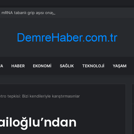
lk mRNA tabanlı grip aşısı onaylandı: Mevcut aşılardan daha güçlü
FA
HABER
EKONOMI
SAĞLIK
TEKNOLOJI
YAŞAM
o tepkisi: Bizi kendileriyle karıştırmasınlar
iloğlu’ndan