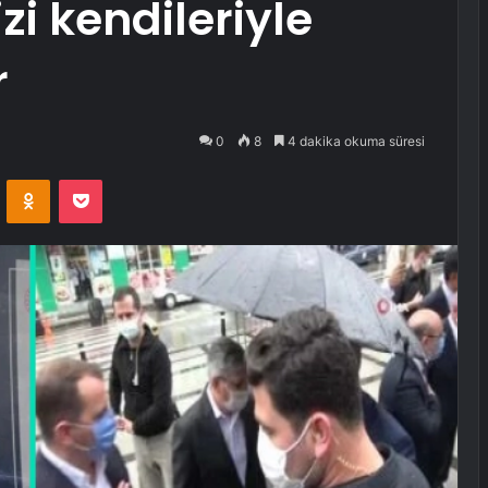
zi kendileriyle
r
0
8
4 dakika okuma süresi
VKontakte
Odnoklassniki
Pocket