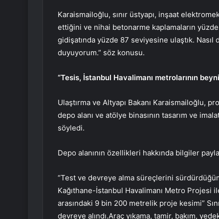
Karaismailoğlu, sınır üstyapı, inşaat elektrome
ettiğini ve nihai betonarme kaplamaların yüzde 
gidişatında yüzde 87 seviyesine ulaştık. Nasıl
duyuyorum.” söz konusu.
“Tesis, İstanbul Havalimanı metrolarının beyn
Ulaştırma ve Altyapı Bakanı Karaismailoğlu, pr
depo alanı ve atölye binasının tasarım ve imalat
söyledi.
Depo alanının özellikleri hakkında bilgiler pay
“Test ve devreye alma süreçlerini sürdürdüğü
Kağıthane-İstanbul Havalimanı Metro Projesi il
arasındaki 9 bin 200 metrelik proje kesimi” Sı
devreye alındı.Araç yıkama, tamir, bakım, yedek 