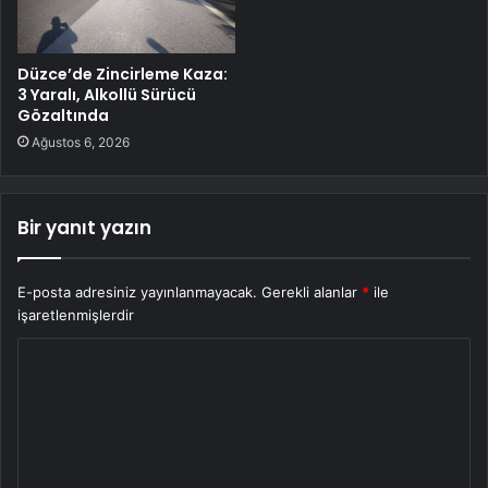
Düzce’de Zincirleme Kaza:
3 Yaralı, Alkollü Sürücü
Gözaltında
Ağustos 6, 2026
Bir yanıt yazın
E-posta adresiniz yayınlanmayacak.
Gerekli alanlar
*
ile
işaretlenmişlerdir
Y
o
r
u
m