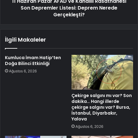
11 Haziran Pazar AFAD ve Kandilli Rasathanesi
Son Depremler Listesi: Deprem Nerede
Gerçekleşti?
İlgili Makaleler
Kumluca İmam Hatip’ten
Doğa Bilinci Etkinliği
Ağustos 6, 2026
Çekirge salgını mı var? Son
dakika… Hangi illerde
çekirge salgını var? Bursa,
İstanbul, Diyarbakır,
Yalova
Ağustos 6, 2026