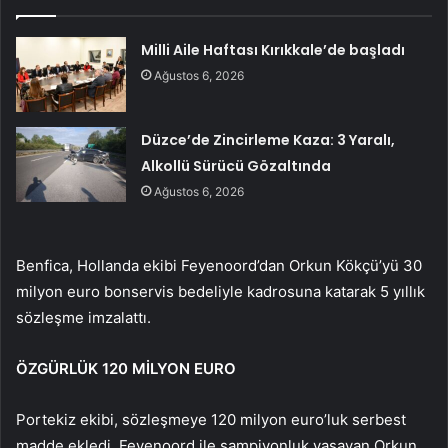
Milli Aile Haftası Kırıkkale’de başladı
Ağustos 6, 2026
Düzce’de Zincirleme Kaza: 3 Yaralı,
Alkollü Sürücü Gözaltında
Ağustos 6, 2026
Benfica, Hollanda ekibi Feyenoord’dan Orkun Kökçü’yü 30
milyon euro bonservis bedeliyle kadrosuna katarak 5 yıllık
sözleşme imzalattı.
ÖZGÜRLÜK 120 MİLYON EURO
Portekiz ekibi, sözleşmeye 120 milyon euro’luk serbest
madde ekledi. Feyenoord ile şampiyonluk yaşayan Orkun