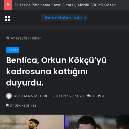
Düzce’de Zincirleme Kaza: 3 Yaralı, Alkollü Sürücü Gözaltında
Menü
Anasayfa
/
Haber
Haber
Benfica, Orkun Kökçü’yü
kadrosuna kattığını
duyurdu.
MUSTAFA NİMETİGİL
Haziran 28, 2023
0
9
Bir dakikadan az