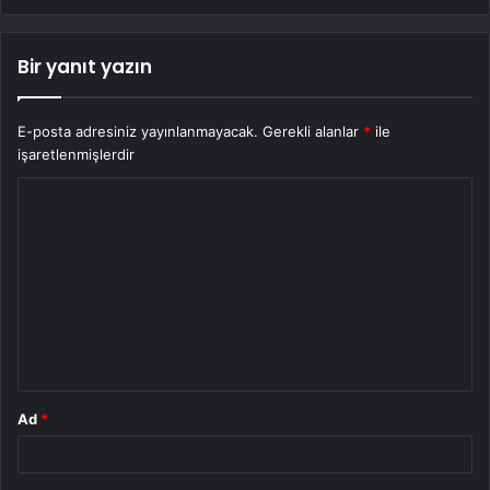
Bir yanıt yazın
E-posta adresiniz yayınlanmayacak.
Gerekli alanlar
*
ile
işaretlenmişlerdir
Y
o
r
u
m
*
Ad
*