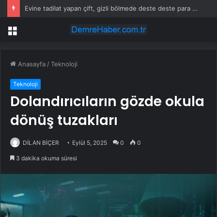
Evine tadilat yapan çift, gizli bölmede deste deste para buldu
Menü
Anasayfa
/
Teknoloji
Teknoloji
Dolandırıcıların gözde okula
dönüş tuzakları
DİLAN BİÇER
Eylül 5, 2025
0
0
3 dakika okuma süresi