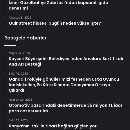
İzmir Güzelbahçe Zabıtası’ndan kapsamlı gıda
denetimi
Ağustos 8, 2026
QuinStreet hissesi bugün neden yükselişte?
Rastgele Haberler
Mayıs 24, 2025
Kayseri Büyükşehir Belediyesi’nden Arıcılara Sertifikalı
Ana Arı Desteği
Eylül 16, 2023
Gandalf rolüyle gönüllerimizi fetheden Usta Oyuncu
Ian Mckellen, En Kötü Sinema Deneyimini Ortaya
Çıkardı
Haziran 30, 2023
Otomotiv pazarındaki denetimlerde 35 milyon TL idari
para cezası verildi.
Eylül 17, 2025
Konya’nın Irak ile ticari bağları güçleniyor