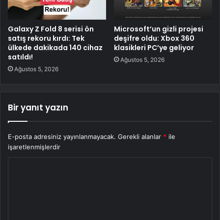
Galaxy Z Fold 8 serisi ön
Microsoft’un gizli projesi
satış rekoru kırdı: Tek
deşifre oldu: Xbox 360
ülkede dakikada 140 cihaz
klasikleri PC’ye geliyor
satıldı!
Ağustos 5, 2026
Ağustos 5, 2026
Bir yanıt yazın
E-posta adresiniz yayınlanmayacak.
Gerekli alanlar
*
ile
işaretlenmişlerdir
Y
o
r
u