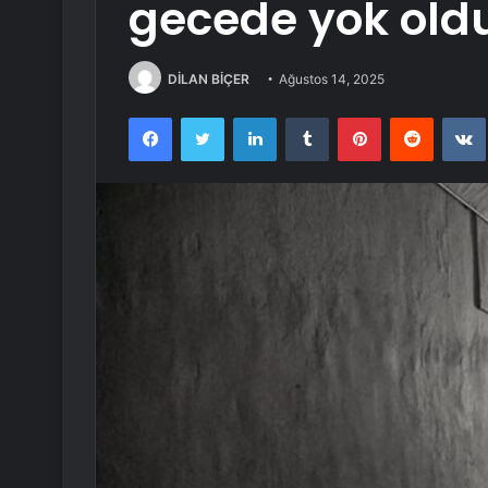
gecede yok old
DİLAN BİÇER
Ağustos 14, 2025
Facebook
Twitter
LinkedIn
Tumblr
Pinterest
Reddit