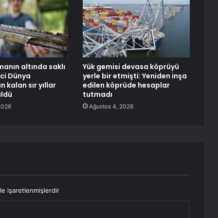
manın altında saklı
Yük gemisi devasa köprüyü
nci Dünya
yerle bir etmişti: Yeniden inşa
 kalan sır yıllar
edilen köprüde hesaplar
üldü
tutmadı
2026
Ağustos 4, 2026
le işaretlenmişlerdir