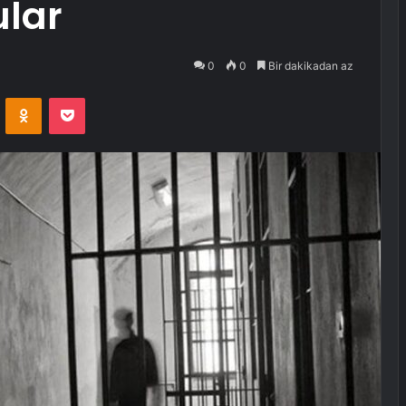
ular
0
0
Bir dakikadan az
VKontakte
Odnoklassniki
Pocket