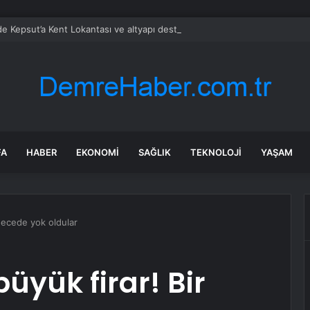
’de Kepsut’a Kent Lokantası ve altyapı desteği
FA
HABER
EKONOMI
SAĞLIK
TEKNOLOJI
YAŞAM
gecede yok oldular
yük firar! Bir