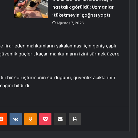
hastalık görüldü: Uzmanlar
‘tüketmeyin’ çağrısı yaptı
Ağustos 7, 2026
ve firar eden mahkumların yakalanması için geniş çaplı
i güvenlik güçleri, kaçan mahkumların izini sürmek üzere
ıntılı bir soruşturmanın sürdüğünü, güvenlik açıklarının
ağını bildirdi.
erest
Reddit
VKontakte
Odnoklassniki
Pocket
E-Posta ile paylaş
Yazdır