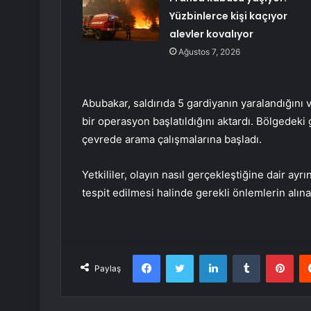
Yüzbinlerce kişi kaçıyor
alevler kovalıyor
Ağustos 7, 2026
Abubakar, saldırıda 5 gardiyanın yaralandığını 
bir operasyon başlatıldığını aktardı. Bölgedek
çevrede arama çalışmalarına başladı.
Yetkililer, olayın nasıl gerçekleştiğine dair ayr
tespit edilmesi halinde gerekli önlemlerin alınac
Facebook
Twitter
LinkedIn
Tumblr
Pint
Paylaş