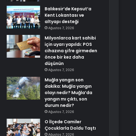
Balıkesir’de Kepsut’a
Kent Lokantası ve
altyapı desteği
Ağustos 7, 2026
Milyonlarca kart sahibi
için uyarı yapıldı: POS
cihazına şifre girmeden
önce bir kez daha
düşünün
Ağustos 7, 2026
Muğla yangın son
dakika: Muğla yangın
olayı nedir? Muğla’da
yangın mı çıktı, son
durum nedir?
Ağustos 7, 2026
O İlçede Camiler
Çocuklarla Doldu Taştı
Ağustos 7, 2026