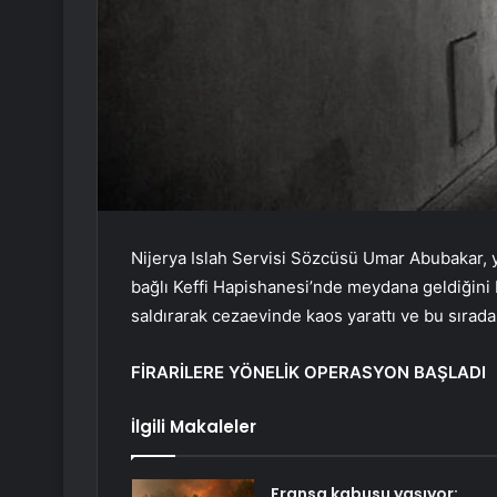
Nijerya Islah Servisi Sözcüsü Umar Abubakar, ya
bağlı Keffi Hapishanesi’nde meydana geldiğini 
saldırarak cezaevinde kaos yarattı ve bu sıra
FİRARİLERE YÖNELİK OPERASYON BAŞLADI
İlgili Makaleler
Fransa kabusu yaşıyor: