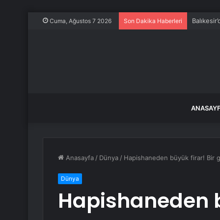
Balıkesir
Cuma, Ağustos 7 2026
Son Dakika Haberleri
ANASAY
Anasayfa
/
Dünya
/
Hapishaneden büyük firar! Bir 
Dünya
Hapishaneden bü