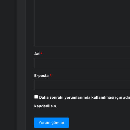
o
r
u
m
*
Ad
*
E-posta
*
Daha sonraki yorumlarımda kullanılması için adı
kaydedilsin.