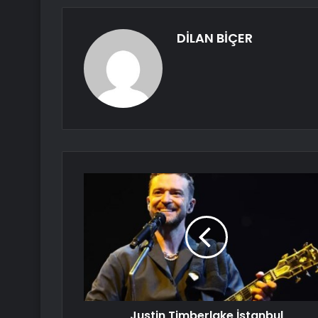
DİLAN BİÇER
Justin Timberlake İstanbul