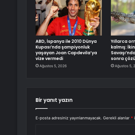
ABD, İspanya ile 2010 Dünya
Yıllarca or
Kupası’nda şampiyonluk
kalmış: İki
yaşayan Joan Capdevila’ya
Savaşı’ndan
vize vermedi
sonra çöz
Ağustos 5, 2026
Ağustos 5, 
Bir yanıt yazın
E-posta adresiniz yayınlanmayacak.
Gerekli alanlar
*
i
Y