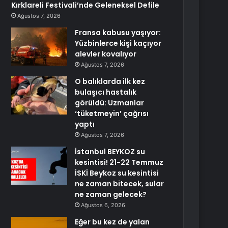
Kırklareli Festivali’nde Geleneksel Defile
Ağustos 7, 2026
Fransa kabusu yaşıyor:
Yüzbinlerce kişi kaçıyor
alevler kovalıyor
Ağustos 7, 2026
O balıklarda ilk kez
bulaşıcı hastalık
görüldü: Uzmanlar
‘tüketmeyin’ çağrısı
yaptı
Ağustos 7, 2026
İstanbul BEYKOZ su
kesintisi! 21-22 Temmuz
İSKİ Beykoz su kesintisi
ne zaman bitecek, sular
ne zaman gelecek?
Ağustos 6, 2026
Eğer bu kez de yalan