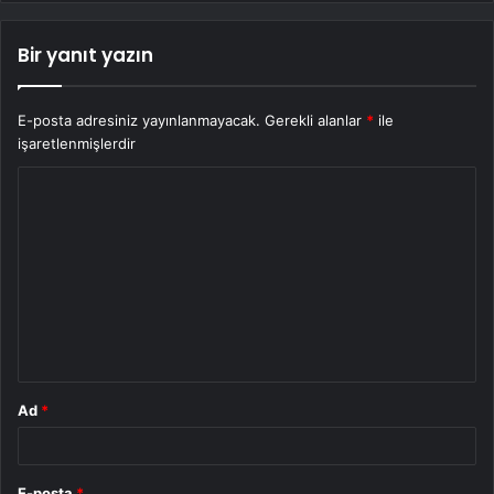
Bir yanıt yazın
E-posta adresiniz yayınlanmayacak.
Gerekli alanlar
*
ile
işaretlenmişlerdir
Y
o
r
u
m
*
Ad
*
E-posta
*