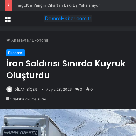
İnegöl’de Yangın Çıkartan Eski Eş Yakalanıyor
Menü
Anasayfa
/
Ekonomi
Ekonomi
İran Saldırısı Sınırda Kuyruk
Oluşturdu
DİLAN BİÇER
Mayıs 23, 2026
0
0
1 dakika okuma süresi