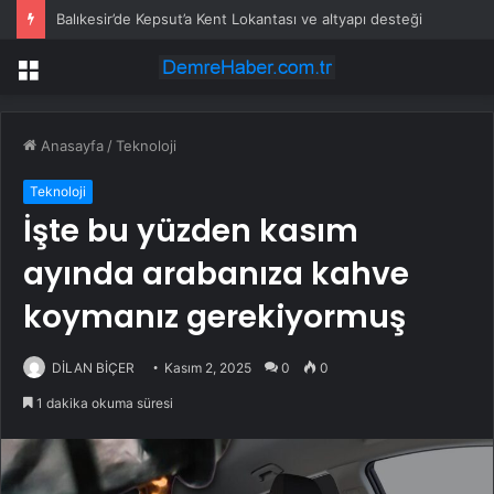
Balıkesir’de Kepsut’a Kent Lokantası ve altyapı desteği
Menü
Anasayfa
/
Teknoloji
Teknoloji
İşte bu yüzden kasım
ayında arabanıza kahve
koymanız gerekiyormuş
DİLAN BİÇER
Kasım 2, 2025
0
0
1 dakika okuma süresi