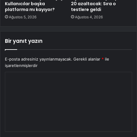
Kullanıcılar başka
20 azaltacak: Sıra o
platforma mı kayıyor?
testlere geldi
Ağustos 5, 2026
Ağustos 4, 2026
Bir yanıt yazın
E-posta adresiniz yayınlanmayacak.
Gerekli alanlar
*
ile
işaretlenmişlerdir
Y
o
r
u
m
*