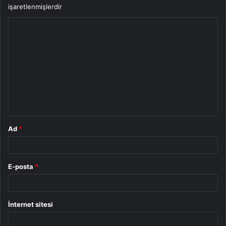
işaretlenmişlerdir
Y
o
r
u
m
*
Ad
*
E-posta
*
İnternet sitesi