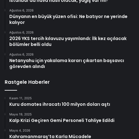
İstanbul’da hava nasıl olacak, yağış var mı?
Ağustos 6, 2026
Dünyanın en büyük yüzen ofisi: Ne batıyor ne yerinde
kalıyor
Ağustos 6, 2026
2026 YKS tercih kılavuzu yayımlandı: İlk kez açılacak
bölümler belli oldu
Ağustos 6, 2026
Netanyahu için yakalama kararı çıkartan başsavcı
görevden alındı
Rastgele Haberler
Kasım 11, 2025
Kuru domates ihracatı 100 milyon doları aştı
Mayıs 19, 2025
Kalp Krizi Geçiren Gemi Personeli Tahliye Edildi
Mayıs 4, 2026
Kahramanmaraş’ta Karla Mücadele