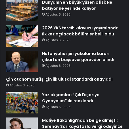
Dünyanın en büyük yüzen ofisi: Ne
batıyor ne yerinde kalıyor
Ağustos 6, 2026
2026 YKS tercih kılavuzu yayımlandı:
İlk kez açılacak bölümler belli oldu
Ağustos 6, 2026
Netanyahu için yakalama kararı
çıkartan başsavcı görevden alındı
Ağustos 6, 2026
Çin otonom sürüş için ilk ulusal standardı onayladı
Ağustos 6, 2026
Yaz akşamları “Çık Dışarıya
Oynayalım” ile renklendi
Ağustos 6, 2026
Maliye Bakanlığı’ndan belge almıştı:
Serenay Sarıkaya fazla vergi ödeyince