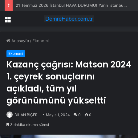
21 Temmuz 2026 İstanbul HAVA DURUMU! Yarın İstanbul’da hava nasıl olacak, yağış var mı?
Menü
Anasayfa
/
Ekonomi
Ekonomi
Kazanç çağrısı: Matson 2024
1. çeyrek sonuçlarını
açıkladı, tüm yıl
görünümünü yükseltti
DİLAN BİÇER
Mayıs 1, 2024
0
0
3 dakika okuma süresi