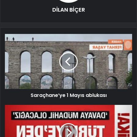
DİLAN BİÇER
Saraçhane’ye 1 Mayıs ablukası